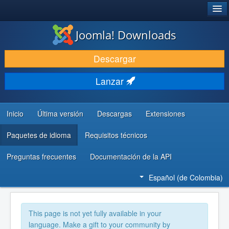
®
JOOMLA!
Joomla! Downloads
DESCARGAR
Descargar
DESCUBRE Y APRENDE
Lanzar
COMUNIDAD Y AYUDA
RECURSOS PARA DESARROLLADORES
Inicio
Última versión
Descargas
Extensiones
Paquetes de idioma
Requisitos técnicos
Preguntas frecuentes
Documentación de la API
Español (de Colombia)
This page is not yet fully available in your
language. Make a gift to your community by