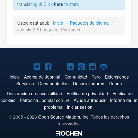
translating it! Click
here
to start.
Usted está aquí:
Inicio
/
Paquetes de idioma
/
Joomla 2.5 Language Packages
Joomla!
Joomla!
Joomla!
Joomla!
Joomla!
Joomla!
Joomla!
en
en
en
en
en
en
en
Inicio
Acerca de Joomla!
Comunidad
Foro
Extensiones
Servicios
Documentación
Desarrolladores
Tienda
Twitter
Facebook
YouTube
LinkedIn
Pinterest
Instagram
GitHub
Declaración de accesibilidad
Política de privacidad
Política de
cookies
Patrocina Joomla! con 5$
Ayuda a traducir
Informa de un
problema
Iniciar sesión
© 2005 - 2026
Open Source Matters, Inc.
Todos los derechos
reservados.