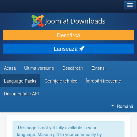
®
JOOMLA!
Joomla! Downloads
DESCARCĂ & ȘI EXTINDE
Descărcă
DESCOPERĂ & ÎNVAȚĂ
Lansează
COMUNITATE & SUPORT
RESURSE DEZVOLTATORI
Acasă
Ultima versiune
Descărcări
Extensii
Language Packs
Cerințele tehnice
Întrebări frecvente
Documentaţie API
Română
This page is not yet fully available in your
language. Make a gift to your community by