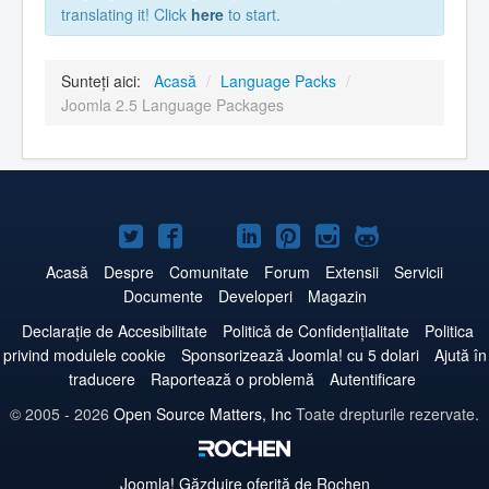
translating it! Click
here
to start.
Sunteți aici:
Acasă
/
Language Packs
/
Joomla 2.5 Language Packages
Joomla!
Joomla!
Joomla!
Joomla!
Joomla!
Joomla!
Joomla!
pe
pe
pe
pe
pe
pe
pe
Acasă
Despre
Comunitate
Forum
Extensii
Servicii
Documente
Developeri
Magazin
Twitter
Facebook
YouTube
LinkedIn
Pinterest
Instagram
GitHub
Declarație de Accesibilitate
Politică de Confidențialitate
Politica
privind modulele cookie
Sponsorizează Joomla! cu 5 dolari
Ajută în
traducere
Raportează o problemă
Autentificare
© 2005 - 2026
Open Source Matters, Inc
Toate drepturile rezervate.
Joomla!
Găzduire oferită de Rochen