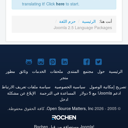
translating it! Click
here
to start.
أنت هنا:
الرئيسية
/
حزم اللغة
/
Joomla 2.5 Language Packages
Joomla!
Joomla!
Joomla!
Joomla!
Joomla!
Joomla!
Joomla!
على
على
على
على
على
على
علىGitHub
الرئيسية
حول
مجتمع
المنتدى
ملحقات
الخدمات
وثائق
مطور
متجر
Twitter
فيس
يوتيوب
LinkedIn
Pinterest
Instagram
تصريح إمكانية الوصول
سياسية الخصوصية
سياسة ملفات تعريف الارتباط
بوك
ادعم Joomla! مع 5 دولار
المساعدة في الترجمة
الإبلاغ عن مشكلة
ادخل
© 2005 - 2026
Open Source Matters, Inc.
كافة الحقوق محفوظة.
Joomla!
مستضافة من قبل Rochen