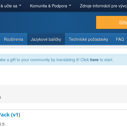
 & učte sa
Komunita & Podpora
Zdroje informácií pre výv
Sti
Rozšírenia
Jazykové balíčky
Technické požiadavky
FAQ
ake a gift to your community by translating it! Click
here
to start.
0
Pack (v1)
5.5