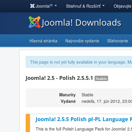
®
Joomla!
Stiahnuť & Rozšíriť
Objavujte
Joomla! Downloads
Hlavná stránka
Najnovšie vydanie
Sťahovanie
This page is not yet fully available in your language. M
Joomla! 2.5 - Polish 2.5.5.1
Stable
Maturity
Stable
Vydané
nedeľa, 17. jún 2012, 23:0
Joomla! 2.5.5 Polish pl-PL Language 
This is the full Polish Language Pack for Joomla! 2.