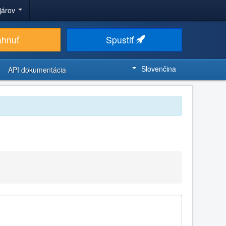
ojárov
ahnuť
Spustiť
Slovenčina
API dokumentácia