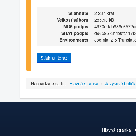
Stiahnuté
2 237-krát
Veľkosť súboru
285,93 kB
MD5 podpis
4970edab686c6572e
SHA1 podpis
d96595731fb0fc117b
Environments
Joomla! 2.5 Translati
Stiahnuť teraz
Nachádzate sa tu:
Hlavná stránka
/
Jazykové balíčk
Hlavná stránka