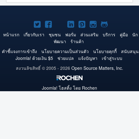
Joomla!
Joomla!
Joomla!
Joomla!
Joomla!
Joomla!
Joomla!
บน
บน
บน
บน
บน
บน
บน
หน้าแรก
เกี่ยวกับเรา
ชุมชน
ฟอรั่ม
ส่วนเสริม
บริการ
คู่มือ
นัก
พัฒนา
ร้านค้า
Twitter
Facebook
YouTube
LinkedIn
Pinterest
Instagram
GitHub
คำชี้แจงการเข้าถึง
นโยบายความเป็นส่วนตัว
นโยบายคุกกี้
สนับสนุน
Joomla! ด้วยเงิน $5
ช่วยแปล
แจ้งปัญหา
เข้าสู่ระบบ
สงวนลิขสิทธิ์ © 2005 - 2026
Open Source Matters, Inc.
Joomla!
โฮสติ้ง โดย Rochen