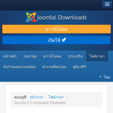
®
JOOMLA!
Joomla! Downloads
ดาวน์โหลด & ส่วนเสริม
ดาวน์โหลด
ค้นคว้า & เรียนรู้
เปิดใช้
ชุมชน & สนับสนุน
ทรัพยากรสำหรับนักพัฒนา
หน้าหลัก
รุ่นล่าสุด
ดาวน์โหลด
ส่วนเสริม
ไฟล์ภาษา
ข้อกำหนดทางเทคนิค
คำถามที่พบบ่อย
คู่มือ API
ไทย
คุณอยู่ที่:
หน้าแรก
/
ไฟล์ภาษา
/
Joomla 2.5 Language Packages