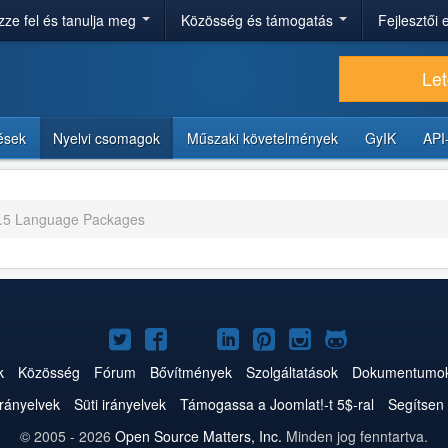
ze fel és tanulja meg
Közösség és támogatás
Fejlesztői
Let
tések
Nyelvi csomagok
Műszaki követelmények
GyIK
API
.5 Language Packages
Joomla!
Joomla!
Joomla!
Joomla!
Joomla!
Joomla!
Joomla!
a
a
a
a
a
az
a
k
Közösség
Fórum
Bővítmények
Szolgáltatások
Dokumentumo
Twitteren
Facebookon
YouTube-
LinkedInen
Pinteresten
Instagramon
GitHub-
irányelvek
Süti irányelvek
Támogassa a Joomlat!-t 5$-ral
Segítsen 
on
on
© 2005 - 2026
Open Source Matters, Inc.
Minden jog fenntartva.