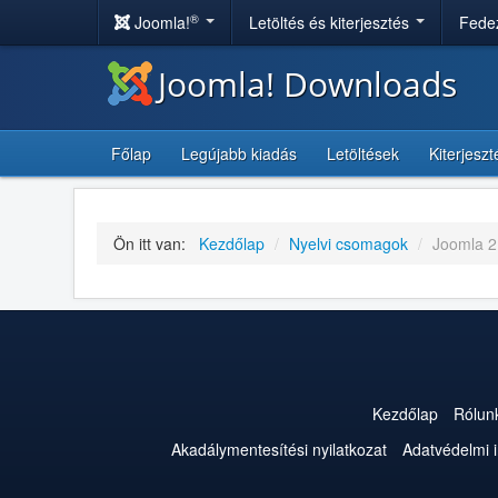
®
Joomla!
Letöltés és kiterjesztés
Fedez
Joomla! Downloads
Főlap
Legújabb kiadás
Letöltések
Kiterjesz
Ön itt van:
Kezdőlap
/
Nyelvi csomagok
/
Joomla 2
Kezdőlap
Rólun
Akadálymentesítési nyilatkozat
Adatvédelmi 