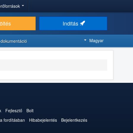
 erőforrások
öltés
Inditás
Magyar
-dokumentáció
k
Fejlesztő
Bolt
a fordításban
Hibabejelentés
Bejelentkezés