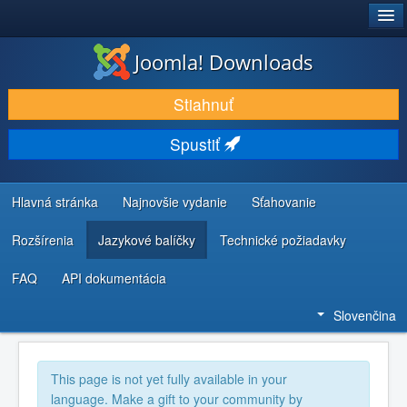
®
JOOMLA!
Joomla! Downloads
STIAHNUŤ & ROZŠÍRIŤ
Stiahnuť
OBJAVUJTE & UČTE SA
Spustiť
KOMUNITA & PODPORA
ZDROJE INFORMÁCIÍ PRE VÝVOJÁROV
Hlavná stránka
Najnovšie vydanie
Sťahovanie
Rozšírenia
Jazykové balíčky
Technické požiadavky
FAQ
API dokumentácia
Slovenčina
This page is not yet fully available in your
language. Make a gift to your community by