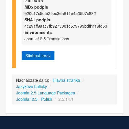
290,94 kB
MD5 podpis
e20c17c5dfe25bc3ea611e4a35b7c882
SHA1 podpis
4c291ff9aac7fb9275801c579799bdff1f16fd50
Environments
Joomla! 2.5 Translations
Stiahnuť teraz
Nachádzate sa tu:
Hlavná stránka
/
Jazykové balíčky
/
Joomla 2.5 Language Packages
/
Joomla! 2.5 - Polish
/
2.5.14.1