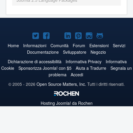
Joomla 2.5 Language Packages
Joomla!
Joomla!
Joomla!
Joomla!
Joomla!
Joomla!
Joomla!
su
su
su
su
su
su
su
Home
Informazioni
Comunità
Forum
Estensioni
Servizi
Documentazione
Sviluppatore
Negozio
Twitter
Facebook
YouTube
LinkedIn
Pinterest
Instagram
GitHub
Dichiarazione di accessibilità
Informativa Privacy
Informativa
Cookie
Sponsorizza Joomla! con $5
Aiuta a Tradurre
Segnala un
problema
Accedi
© 2005 - 2026
Open Source Matters, Inc.
Tutti i diritti riservati.
Hosting
Joomla!
da Rochen