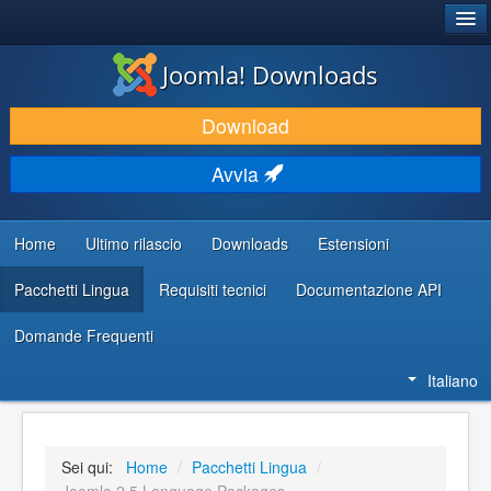
®
JOOMLA!
Joomla! Downloads
SCARICA & ESTENDI
Download
SCOPRI & IMPARA
Avvia
COMUNITÀ & SUPPORTO
RISORSE PER SVILUPPATORI
Home
Ultimo rilascio
Downloads
Estensioni
Pacchetti Lingua
Requisiti tecnici
Documentazione API
Domande Frequenti
Italiano
Sei qui:
Home
/
Pacchetti Lingua
/