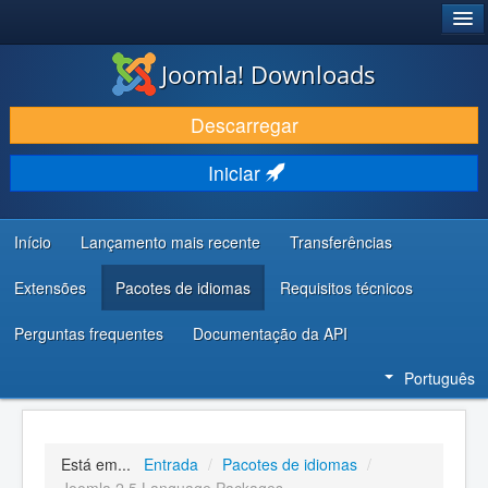
®
JOOMLA!
Joomla! Downloads
DESCARREGAR E EVOLUIR
Descarregar
DESCOBRIR E APRENDER
Iniciar
COMUNIDADE E SUPORTE
RECURSOS PARA PROGRAMADORES
Início
Lançamento mais recente
Transferências
Extensões
Pacotes de idiomas
Requisitos técnicos
Perguntas frequentes
Documentação da API
Português
Está em...
Entrada
/
Pacotes de idiomas
/