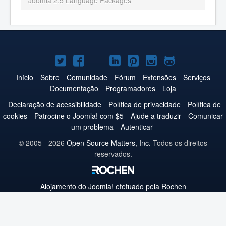
Joomla 2.5 Language Packages
Joomla!
Joomla!
Joomla!
Joomla!
Joomla!
Joomla!
Joomla!
no
no
no
no
no
no
no
Início
Sobre
Comunidade
Fórum
Extensões
Serviços
Documentação
Programadores
Loja
Twitter
Facebook
YouTube
LinkedIn
Pinterest
Instagram
GitHub
Declaração de acessibilidade
Política de privacidade
Política de
cookies
Patrocine o Joomla! com $5
Ajude a traduzir
Comunicar
um problema
Autenticar
© 2005 - 2026
Open Source Matters, Inc.
Todos os direitos
reservados.
Alojamento do
Joomla!
efetuado pela Rochen