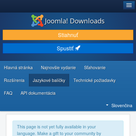
®
JOOMLA!
Joomla! Downloads
STIAHNUŤ & ROZŠÍRIŤ
Stiahnuť
OBJAVUJTE & UČTE SA
Spustiť
KOMUNITA & PODPORA
ZDROJE INFORMÁCIÍ PRE VÝVOJÁROV
Hlavná stránka
Najnovšie vydanie
Sťahovanie
Rozšírenia
Jazykové balíčky
Technické požiadavky
FAQ
API dokumentácia
Slovenčina
This page is not yet fully available in your
language. Make a gift to your community by