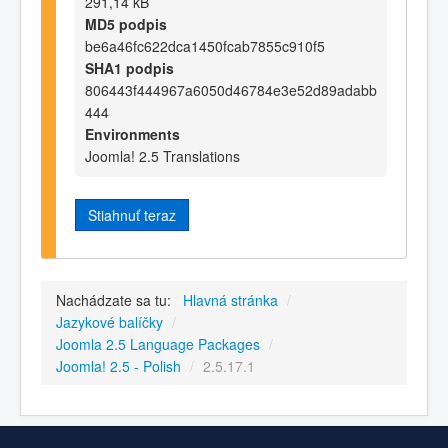
291,14 kB
MD5 podpis
be6a46fc622dca1450fcab7855c910f5
SHA1 podpis
806443f444967a6050d46784e3e52d89adabb
444
Environments
Joomla! 2.5 Translations
Stiahnuť teraz
Nachádzate sa tu:
Hlavná stránka
/
Jazykové balíčky
/
Joomla 2.5 Language Packages
/
Joomla! 2.5 - Polish
/
2.5.17.1