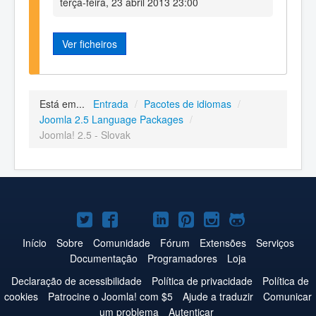
terça-feira, 23 abril 2013 23:00
Ver ficheiros
Está em...
Entrada
/
Pacotes de idiomas
/
Joomla 2.5 Language Packages
/
Joomla! 2.5 - Slovak
Joomla!
Joomla!
Joomla!
Joomla!
Joomla!
Joomla!
Joomla!
no
no
no
no
no
no
no
Início
Sobre
Comunidade
Fórum
Extensões
Serviços
Documentação
Programadores
Loja
Twitter
Facebook
YouTube
LinkedIn
Pinterest
Instagram
GitHub
Declaração de acessibilidade
Política de privacidade
Política de
cookies
Patrocine o Joomla! com $5
Ajude a traduzir
Comunicar
um problema
Autenticar