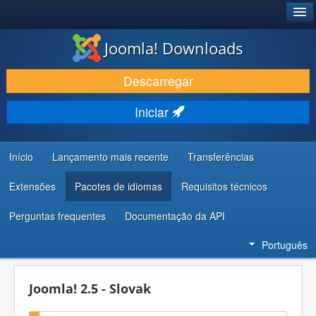
®
JOOMLA!
Joomla! Downloads
DESCARREGAR E EVOLUIR
Descarregar
DESCOBRIR E APRENDER
Iniciar
COMUNIDADE E SUPORTE
RECURSOS PARA PROGRAMADORES
Início
Lançamento mais recente
Transferências
Extensões
Pacotes de idiomas
Requisitos técnicos
Perguntas frequentes
Documentação da API
Português
Joomla! 2.5 - Slovak