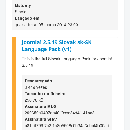
Maturity
Stable
Lançado em
quarta-feira, 05 março 2014 23:00
Joomla! 2.5.19 Slovak sk-SK
Language Pack (v1)
This is the full Slovak Language Pack for Joomla!
2.5.19
Descarregado
3 449 vezes
Tamanho do ficheiro
258,78 kB
Assinatura MD5
292659a0407ee46ff9cec84d4f141be3
Assinatura SHA1
b81fdf799f7a2f1a8e5508c0b34a3ebbf4b00ad