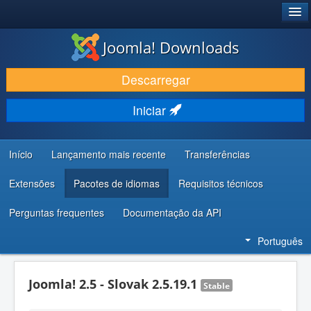
®
JOOMLA!
Joomla! Downloads
DESCARREGAR E EVOLUIR
Descarregar
DESCOBRIR E APRENDER
Iniciar
COMUNIDADE E SUPORTE
RECURSOS PARA PROGRAMADORES
Início
Lançamento mais recente
Transferências
Extensões
Pacotes de idiomas
Requisitos técnicos
Perguntas frequentes
Documentação da API
Português
Joomla! 2.5 - Slovak 2.5.19.1
Stable