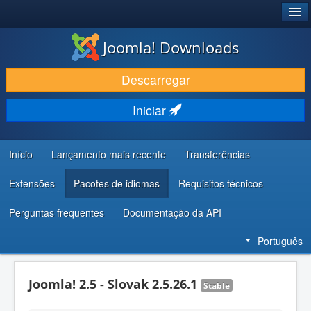
®
JOOMLA!
Joomla! Downloads
DESCARREGAR E EVOLUIR
Descarregar
DESCOBRIR E APRENDER
Iniciar
COMUNIDADE E SUPORTE
RECURSOS PARA PROGRAMADORES
Início
Lançamento mais recente
Transferências
Extensões
Pacotes de idiomas
Requisitos técnicos
Perguntas frequentes
Documentação da API
Português
Joomla! 2.5 - Slovak 2.5.26.1
Stable