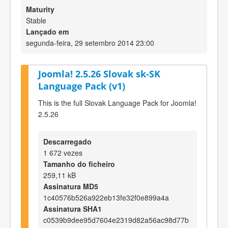
Maturity
Stable
Lançado em
segunda-feira, 29 setembro 2014 23:00
Joomla! 2.5.26 Slovak sk-SK
Language Pack (v1)
This is the full Slovak Language Pack for Joomla!
2.5.26
Descarregado
1 672 vezes
Tamanho do ficheiro
259,11 kB
Assinatura MD5
1c40576b526a922eb13fe32f0e899a4a
Assinatura SHA1
c0539b9dee95d7604e2319d82a56ac98d77b