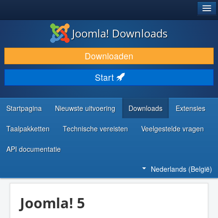
®
JOOMLA!
Joomla! Downloads
DOWNLOAD & BREID UIT
Downloaden
ONTDEK & LEER
Start
COMMUNITY & ONDERSTEUNING
ONTWIKKELAARSBRONNEN
Startpagina
Nieuwste uitvoering
Downloads
Extensies
Taalpakketten
Technische vereisten
Veelgestelde vragen
API documentatie
Nederlands (België)
Joomla! 5