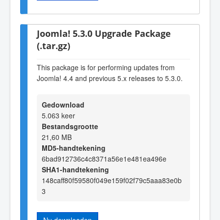
Joomla! 5.3.0 Upgrade Package
(.tar.gz)
This package is for performing updates from
Joomla! 4.4 and previous 5.x releases to 5.3.0.
Gedownload
5.063 keer
Bestandsgrootte
21,60 MB
MD5-handtekening
6bad912736c4c8371a56e1e481ea496e
SHA1-handtekening
148caff80f59580f049e159f02f79c5aaa83e0b
3
Nu downloaden