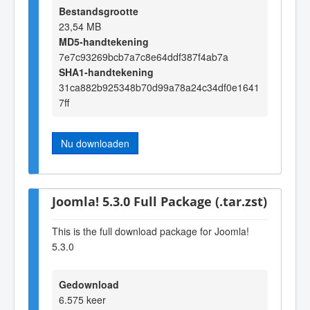
Bestandsgrootte
23,54 MB
MD5-handtekening
7e7c93269bcb7a7c8e64ddf387f4ab7a
SHA1-handtekening
31ca882b925348b70d99a78a24c34df0e1641
7ff
Nu downloaden
Joomla! 5.3.0 Full Package (.tar.zst)
This is the full download package for Joomla!
5.3.0
Gedownload
6.575 keer