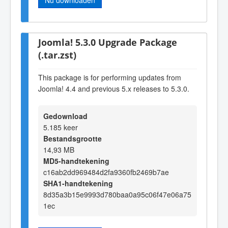
Joomla! 5.3.0 Upgrade Package
(.tar.zst)
This package is for performing updates from
Joomla! 4.4 and previous 5.x releases to 5.3.0.
Gedownload
5.185 keer
Bestandsgrootte
14,93 MB
MD5-handtekening
c16ab2dd969484d2fa9360fb2469b7ae
SHA1-handtekening
8d35a3b15e9993d780baa0a95c06f47e06a75
1ec