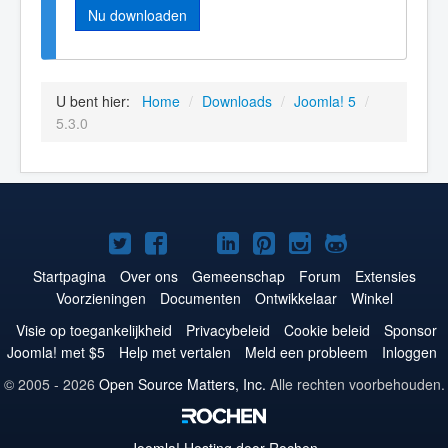
Nu downloaden
U bent hier:
Home
/
Downloads
/
Joomla! 5
/
5.3.0
Joomla!
Joomla!
Joomla!
Joomla!
Joomla!
Joomla!
Joomla!
op
op
op
op
op
op
op
Startpagina
Over ons
Gemeenschap
Forum
Extensies
Voorzieningen
Documenten
Ontwikkelaar
Winkel
Twitter
Facebook
YouTube
LinkedIn
Pinterest
Instagram
GitHub
Visie op toegankelijkheid
Privacybeleid
Cookie beleid
Sponsor
Joomla! met $5
Help met vertalen
Meld een probleem
Inloggen
© 2005 - 2026
Open Source Matters, Inc.
Alle rechten voorbehouden.
Joomla!
Hosting door Rochen