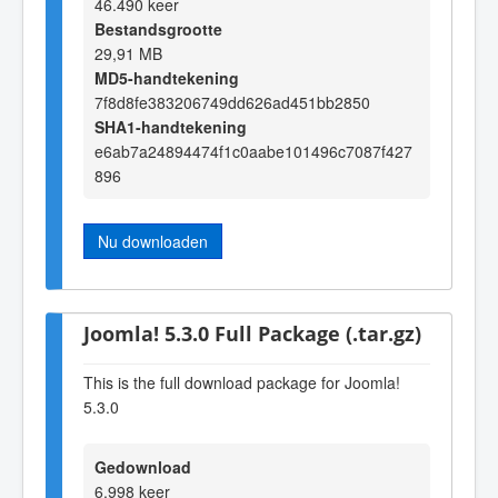
46.490 keer
Bestandsgrootte
29,91 MB
MD5-handtekening
7f8d8fe383206749dd626ad451bb2850
SHA1-handtekening
e6ab7a24894474f1c0aabe101496c7087f427
896
Nu downloaden
Joomla! 5.3.0 Full Package (.tar.gz)
This is the full download package for Joomla!
5.3.0
Gedownload
6.998 keer