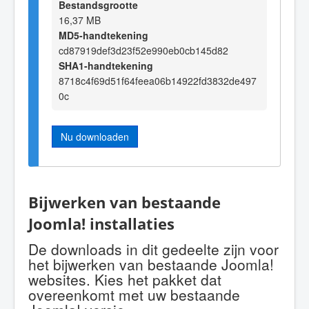
Bestandsgrootte
16,37 MB
MD5-handtekening
cd87919def3d23f52e990eb0cb145d82
SHA1-handtekening
8718c4f69d51f64feea06b14922fd3832de497
0c
Nu downloaden
Bijwerken van bestaande
Joomla! installaties
De downloads in dit gedeelte zijn voor
het bijwerken van bestaande Joomla!
websites. Kies het pakket dat
overeenkomt met uw bestaande