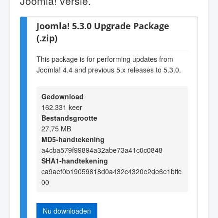
Joomla! versie.
Joomla! 5.3.0 Upgrade Package
(.zip)
This package is for performing updates from
Joomla! 4.4 and previous 5.x releases to 5.3.0.
Gedownload
162.331 keer
Bestandsgrootte
27,75 MB
MD5-handtekening
a4cba579f99894a32abe73a41c0c0848
SHA1-handtekening
ca9aef0b19059818d0a432c4320e2de6e1bffc
00
Nu downloaden