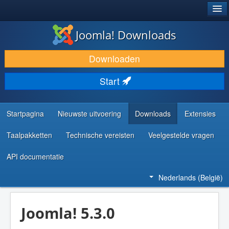
®
JOOMLA!
Joomla! Downloads
DOWNLOAD & BREID UIT
Downloaden
ONTDEK & LEER
Start
COMMUNITY & ONDERSTEUNING
ONTWIKKELAARSBRONNEN
Startpagina
Nieuwste uitvoering
Downloads
Extensies
Taalpakketten
Technische vereisten
Veelgestelde vragen
API documentatie
Nederlands (België)
Joomla! 5.3.0