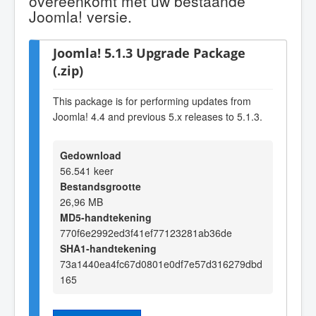
overeenkomt met uw bestaande
Joomla! versie.
Joomla! 5.1.3 Upgrade Package
(.zip)
This package is for performing updates from
Joomla! 4.4 and previous 5.x releases to 5.1.3.
Gedownload
56.541 keer
Bestandsgrootte
26,96 MB
MD5-handtekening
770f6e2992ed3f41ef77123281ab36de
SHA1-handtekening
73a1440ea4fc67d0801e0df7e57d316279dbd
165