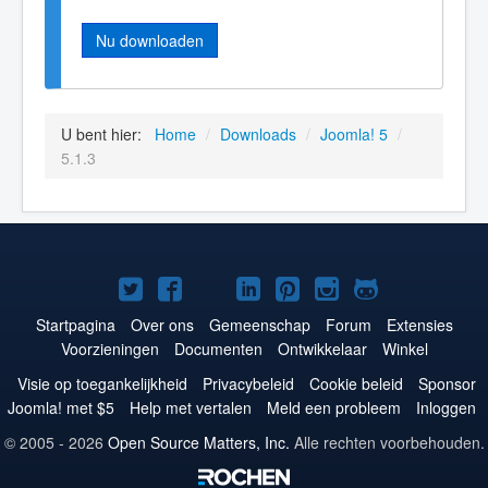
Nu downloaden
U bent hier:
Home
/
Downloads
/
Joomla! 5
/
5.1.3
Joomla!
Joomla!
Joomla!
Joomla!
Joomla!
Joomla!
Joomla!
op
op
op
op
op
op
op
Startpagina
Over ons
Gemeenschap
Forum
Extensies
Voorzieningen
Documenten
Ontwikkelaar
Winkel
Twitter
Facebook
YouTube
LinkedIn
Pinterest
Instagram
GitHub
Visie op toegankelijkheid
Privacybeleid
Cookie beleid
Sponsor
Joomla! met $5
Help met vertalen
Meld een probleem
Inloggen
© 2005 - 2026
Open Source Matters, Inc.
Alle rechten voorbehouden.