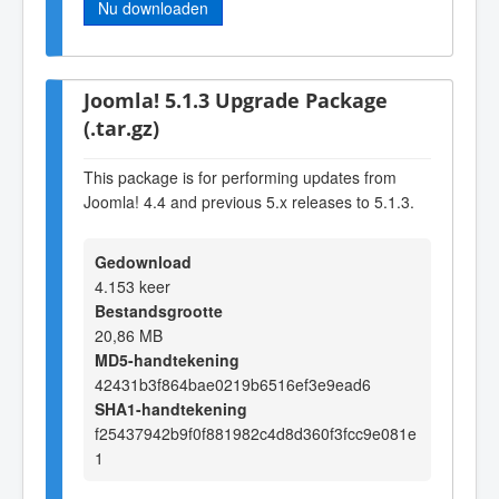
Nu downloaden
Joomla! 5.1.3 Upgrade Package
(.tar.gz)
This package is for performing updates from
Joomla! 4.4 and previous 5.x releases to 5.1.3.
Gedownload
4.153 keer
Bestandsgrootte
20,86 MB
MD5-handtekening
42431b3f864bae0219b6516ef3e9ead6
SHA1-handtekening
f25437942b9f0f881982c4d8d360f3fcc9e081e
1