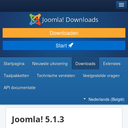
®
JOOMLA!
Joomla! Downloads
DOWNLOAD & BREID UIT
Downloaden
ONTDEK & LEER
Start
COMMUNITY & ONDERSTEUNING
ONTWIKKELAARSBRONNEN
Startpagina
Nieuwste uitvoering
Downloads
Extensies
Taalpakketten
Technische vereisten
Veelgestelde vragen
API documentatie
Nederlands (België)
Joomla! 5.1.3