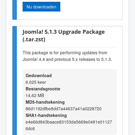
Nu downloaden
Joomla! 5.1.3 Upgrade Package
(.tar.zst)
This package is for performing updates from
Joomla! 4.4 and previous 5.x releases to 5.1.3.
Gedownload
6.025 keer
Bestandsgrootte
14,62 MB
MD5-handtekening
86d1192dfbe8dd7a44637a41a0228720
SHA1-handtekening
e4e66d843baace83153da5669e0481e01127
6dc6