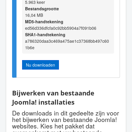
5.963 keer
Bestandsgrootte
16,04 MB
MD5-handtekening
ed56d336dfcfa0c92bb5904a7f091b06
SHA1-handtekening
a786320daa3c469a475ae1c37368bb497c60
1b6e
Nu downloaden
Bijwerken van bestaande
Joomla! installaties
De downloads in dit gedeelte zijn voor
het bijwerken van bestaande Joomla!
websites. Kies het pakket dat