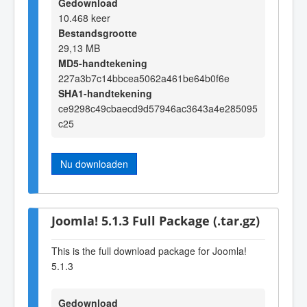
Gedownload
10.468 keer
Bestandsgrootte
29,13 MB
MD5-handtekening
227a3b7c14bbcea5062a461be64b0f6e
SHA1-handtekening
ce9298c49cbaecd9d57946ac3643a4e285095
c25
Nu downloaden
Joomla! 5.1.3 Full Package (.tar.gz)
This is the full download package for Joomla!
5.1.3
Gedownload