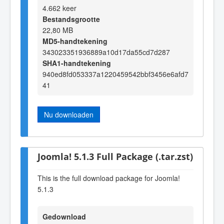
4.662 keer
Bestandsgrootte
22,80 MB
MD5-handtekening
343023351936889a10d17da55cd7d287
SHA1-handtekening
940ed8fd053337a1220459542bbf3456e6afd7
41
Nu downloaden
Joomla! 5.1.3 Full Package (.tar.zst)
This is the full download package for Joomla!
5.1.3
Gedownload