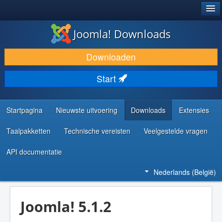
®
JOOMLA!
Joomla! Downloads
DOWNLOAD & BREID UIT
Downloaden
ONTDEK & LEER
Start
COMMUNITY & ONDERSTEUNING
ONTWIKKELAARSBRONNEN
Startpagina
Nieuwste uitvoering
Downloads
Extensies
Taalpakketten
Technische vereisten
Veelgestelde vragen
API documentatie
Nederlands (België)
Joomla! 5.1.2