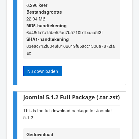
6.296 keer
Bestandsgrootte
22,94 MB
MD5-handtekening
6d48da7c15be52ac7b5710b1baaa5f3f
SHA1-handtekening
83eac712f8046f8162619f65acc1306a7872fa
ac
Nu downloaden
Joomla! 5.1.2 Full Package (.tar.zst)
This is the full download package for Joomla!
5.1.2
Gedownload