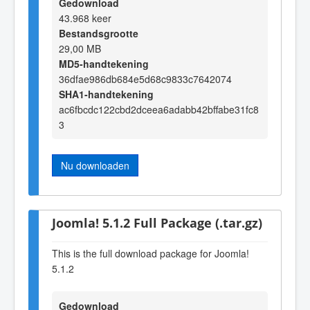
Gedownload
43.968 keer
Bestandsgrootte
29,00 MB
MD5-handtekening
36dfae986db684e5d68c9833c7642074
SHA1-handtekening
ac6fbcdc122cbd2dceea6adabb42bffabe31fc8
3
Nu downloaden
Joomla! 5.1.2 Full Package (.tar.gz)
This is the full download package for Joomla!
5.1.2
Gedownload