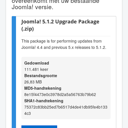
overeenkomt met uw bestaande
Joomla! versie.
Joomla! 5.1.2 Upgrade Package
(.zip)
This package is for performing updates from
Joomla! 4.4 and previous 5.x releases to 5.1.2.
Gedownload
111.481 keer
Bestandsgrootte
26,83 MB
MD5-handtekening
8e15f4473e0c3978d2a5a56763b79b62
SHA1-handtekening
75372c83bb25ed7b6517d4de41db95fe4b133
4c3