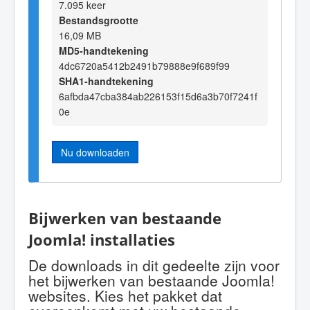
7.095 keer
Bestandsgrootte
16,09 MB
MD5-handtekening
4dc6720a5412b2491b79888e9f689f99
SHA1-handtekening
6afbda47cba384ab226153f15d6a3b70f7241f
0e
Nu downloaden
Bijwerken van bestaande
Joomla! installaties
De downloads in dit gedeelte zijn voor
het bijwerken van bestaande Joomla!
websites. Kies het pakket dat