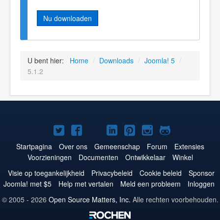
Nu downloaden
U bent hier:
Home
/
Downloads
/
Joomla! 5
/
5.1.2
Joomla!
Joomla!
Joomla!
Joomla!
Joomla!
Joomla!
Joomla!
op
op
op
op
op
op
op
Startpagina
Over ons
Gemeenschap
Forum
Extensies
Voorzieningen
Documenten
Ontwikkelaar
Winkel
Twitter
Facebook
YouTube
LinkedIn
Pinterest
Instagram
GitHub
Visie op toegankelijkheid
Privacybeleid
Cookie beleid
Sponsor
Joomla! met $5
Help met vertalen
Meld een probleem
Inloggen
© 2005 - 2026
Open Source Matters, Inc.
Alle rechten voorbehouden.