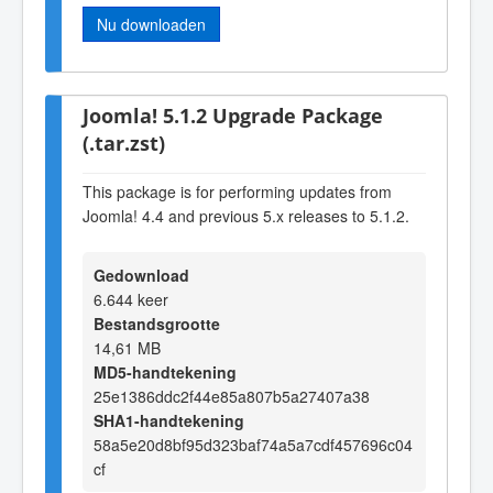
Nu downloaden
Joomla! 5.1.2 Upgrade Package
(.tar.zst)
This package is for performing updates from
Joomla! 4.4 and previous 5.x releases to 5.1.2.
Gedownload
6.644 keer
Bestandsgrootte
14,61 MB
MD5-handtekening
25e1386ddc2f44e85a807b5a27407a38
SHA1-handtekening
58a5e20d8bf95d323baf74a5a7cdf457696c04
cf