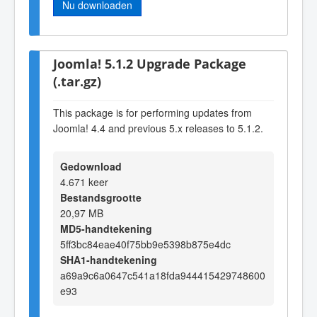
Nu downloaden
Joomla! 5.1.2 Upgrade Package
(.tar.gz)
This package is for performing updates from
Joomla! 4.4 and previous 5.x releases to 5.1.2.
Gedownload
4.671 keer
Bestandsgrootte
20,97 MB
MD5-handtekening
5ff3bc84eae40f75bb9e5398b875e4dc
SHA1-handtekening
a69a9c6a0647c541a18fda944415429748600
e93