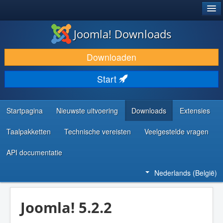
®
JOOMLA!
Joomla! Downloads
DOWNLOAD & BREID UIT
Downloaden
ONTDEK & LEER
Start
COMMUNITY & ONDERSTEUNING
ONTWIKKELAARSBRONNEN
Startpagina
Nieuwste uitvoering
Downloads
Extensies
Taalpakketten
Technische vereisten
Veelgestelde vragen
API documentatie
Nederlands (België)
Joomla! 5.2.2