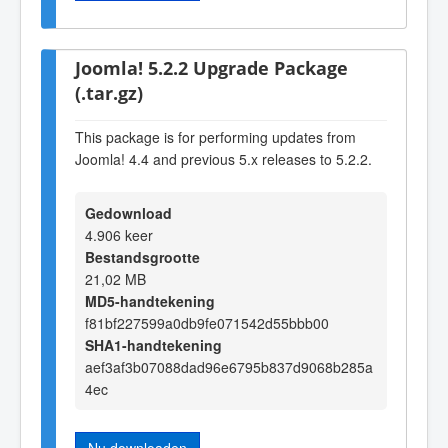
Joomla! 5.2.2 Upgrade Package
(.tar.gz)
This package is for performing updates from
Joomla! 4.4 and previous 5.x releases to 5.2.2.
Gedownload
4.906 keer
Bestandsgrootte
21,02 MB
MD5-handtekening
f81bf227599a0db9fe071542d55bbb00
SHA1-handtekening
aef3af3b07088dad96e6795b837d9068b285a
4ec
Nu downloaden