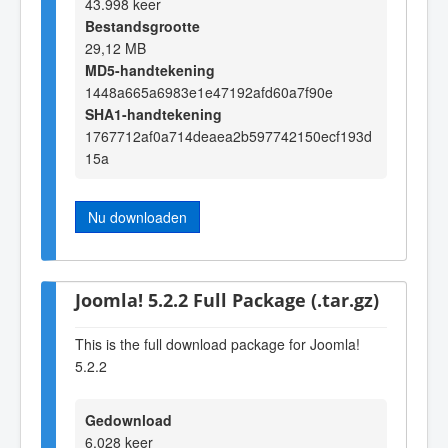
43.998 keer
Bestandsgrootte
29,12 MB
MD5-handtekening
1448a665a6983e1e47192afd60a7f90e
SHA1-handtekening
1767712af0a714deaea2b597742150ecf193d
15a
Nu downloaden
Joomla! 5.2.2 Full Package (.tar.gz)
This is the full download package for Joomla!
5.2.2
Gedownload
6.028 keer