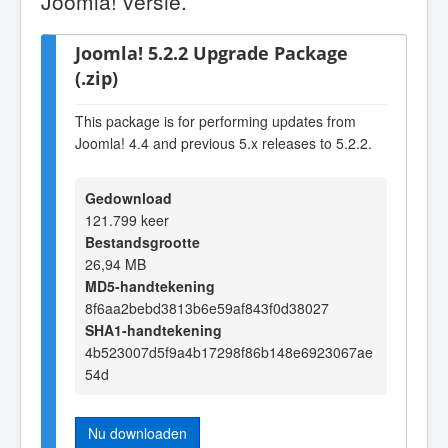
Joomla! versie.
Joomla! 5.2.2 Upgrade Package
(.zip)
This package is for performing updates from
Joomla! 4.4 and previous 5.x releases to 5.2.2.
Gedownload
121.799 keer
Bestandsgrootte
26,94 MB
MD5-handtekening
8f6aa2bebd3813b6e59af843f0d38027
SHA1-handtekening
4b523007d5f9a4b17298f86b148e6923067ae
54d
Nu downloaden