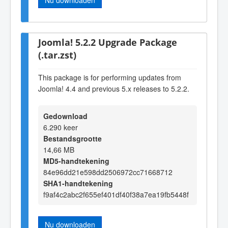
Joomla! 5.2.2 Upgrade Package
(.tar.zst)
This package is for performing updates from
Joomla! 4.4 and previous 5.x releases to 5.2.2.
Gedownload
6.290 keer
Bestandsgrootte
14,66 MB
MD5-handtekening
84e96dd21e598dd2506972cc71668712
SHA1-handtekening
f9af4c2abc2f655ef401df40f38a7ea19fb5448f
Nu downloaden