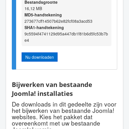
Bestandsgrootte
16,12 MB
MD5-handtekening
273677cff14507b62e82fcf08a3acd53
SHA1-handtekening
9c5594f4741129d95a447db1f81b6d5fc53b7b
e4
Nu downloaden
Bijwerken van bestaande
Joomla! installaties
De downloads in dit gedeelte zijn voor
het bijwerken van bestaande Joomla!
websites. Kies het pakket dat
overeenkomt met uw bestaande