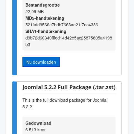
Bestandsgrootte
22,99 MB
MD5-handtekening
521fafd9566e7bdb7663ae21f7ec4386
SHA1-handtekening
d9b72d60340fffed14d42e5ac25875805a4198
b3
Nu downloaden
Joomla! 5.2.2 Full Package (.tar.zst)
This is the full download package for Joomla!
5.2.2
Gedownload
6.513 keer