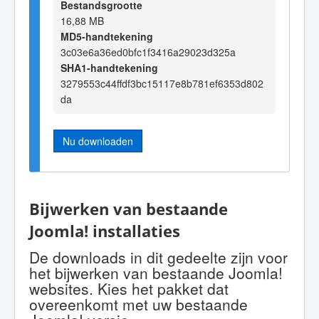
Bestandsgrootte
16,88 MB
MD5-handtekening
3c03e6a36ed0bfc1f3416a29023d325a
SHA1-handtekening
3279553c44ffdf3bc15117e8b781ef6353d802
da
Nu downloaden
Bijwerken van bestaande
Joomla! installaties
De downloads in dit gedeelte zijn voor
het bijwerken van bestaande Joomla!
websites. Kies het pakket dat
overeenkomt met uw bestaande