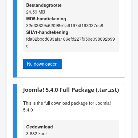
Bestandsgrootte
24,59 MB
MD5-handtekening
32e33629c62098e1a91974f193337ec8
SHA1-handtekening
fda32bbdd693afa186efd227f950e098892b99
cf
Nu downloaden
Joomla! 5.4.0 Full Package (.tar.zst)
This is the full download package for Joomla!
5.4.0
Gedownload
3.882 keer