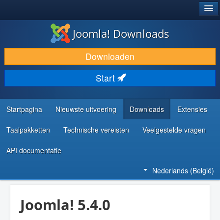
®
JOOMLA!
Joomla! Downloads
DOWNLOAD & BREID UIT
Downloaden
ONTDEK & LEER
Start
COMMUNITY & ONDERSTEUNING
ONTWIKKELAARSBRONNEN
Startpagina
Nieuwste uitvoering
Downloads
Extensies
Taalpakketten
Technische vereisten
Veelgestelde vragen
API documentatie
Nederlands (België)
Joomla! 5.4.0