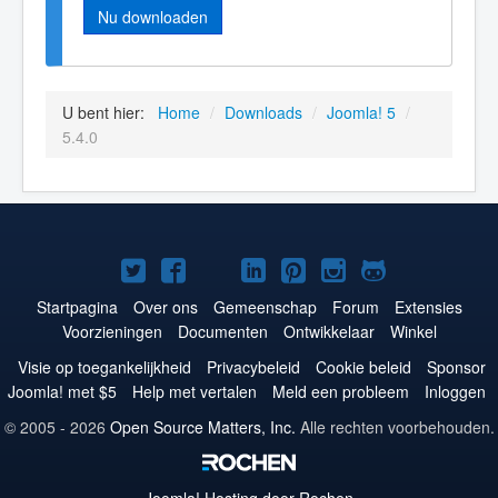
Nu downloaden
U bent hier:
Home
/
Downloads
/
Joomla! 5
/
5.4.0
Joomla!
Joomla!
Joomla!
Joomla!
Joomla!
Joomla!
Joomla!
op
op
op
op
op
op
op
Startpagina
Over ons
Gemeenschap
Forum
Extensies
Voorzieningen
Documenten
Ontwikkelaar
Winkel
Twitter
Facebook
YouTube
LinkedIn
Pinterest
Instagram
GitHub
Visie op toegankelijkheid
Privacybeleid
Cookie beleid
Sponsor
Joomla! met $5
Help met vertalen
Meld een probleem
Inloggen
© 2005 - 2026
Open Source Matters, Inc.
Alle rechten voorbehouden.
Joomla!
Hosting door Rochen