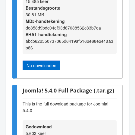
15.485 keer
Bestandsgrootte
30,81 MB
MD5-handtekening
de858d9bdc04ef93d87088562c83b7ea
SHA1-handtekening
abcb622550737065d6419af5162e68e2e1aa3
b86
Nu downloaden
Joomla! 5.4.0 Full Package (.tar.gz)
This is the full download package for Joomla!
5.4.0
Gedownload
5.603 keer