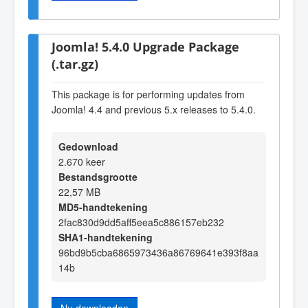
Joomla! 5.4.0 Upgrade Package
(.tar.gz)
This package is for performing updates from
Joomla! 4.4 and previous 5.x releases to 5.4.0.
Gedownload
2.670 keer
Bestandsgrootte
22,57 MB
MD5-handtekening
2fac830d9dd5aff5eea5c886157eb232
SHA1-handtekening
96bd9b5cba6865973436a86769641e393f8aa
14b
Nu downloaden