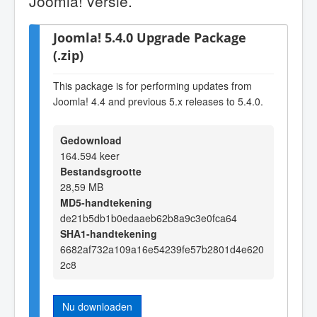
Joomla! versie.
Joomla! 5.4.0 Upgrade Package
(.zip)
This package is for performing updates from
Joomla! 4.4 and previous 5.x releases to 5.4.0.
Gedownload
164.594 keer
Bestandsgrootte
28,59 MB
MD5-handtekening
de21b5db1b0edaaeb62b8a9c3e0fca64
SHA1-handtekening
6682af732a109a16e54239fe57b2801d4e620
2c8
Nu downloaden