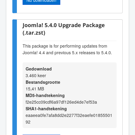
Joomla! 5.4.0 Upgrade Package
(.tar.zst)
This package is for performing updates from
Joomla! 4.4 and previous 5.x releases to 5.4.0.
Gedownload
3.460 keer
Bestandsgrootte
15,41 MB
MD5-handtekening
f2e25cc09cdf6a97df126ed4de7ef53a
SHA1-handtekening
eaaeea0fe7afa8dd2e2277f32eaefe01855501
92