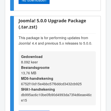
Joomla! 5.0.0 Upgrade Package
(.tar.zst)
This package is for performing updates from
Joomla! 4.4 and previous 5.x releases to 5.0.0.
Gedownload
8.092 keer
Bestandsgrootte
13,76 MB
MD5-handtekening
6752f10d15e4bbc57f6ddcd3432cb925
SHA1-handtekening
db995ac6c10be0fb90d4993da73f4d6eae46c
e15