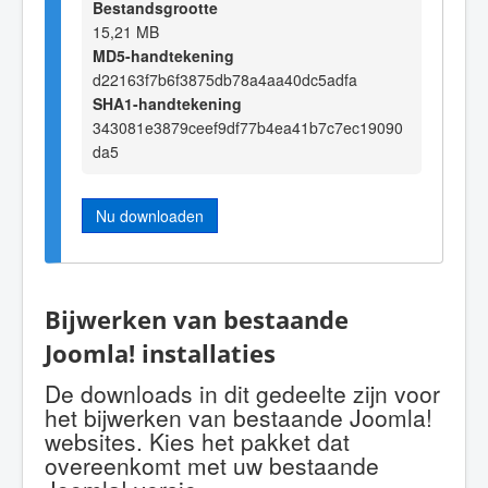
Bestandsgrootte
15,21 MB
MD5-handtekening
d22163f7b6f3875db78a4aa40dc5adfa
SHA1-handtekening
343081e3879ceef9df77b4ea41b7c7ec19090
da5
Nu downloaden
Bijwerken van bestaande
Joomla! installaties
De downloads in dit gedeelte zijn voor
het bijwerken van bestaande Joomla!
websites. Kies het pakket dat
overeenkomt met uw bestaande