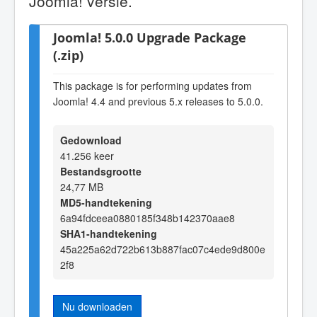
Joomla! versie.
Joomla! 5.0.0 Upgrade Package
(.zip)
This package is for performing updates from
Joomla! 4.4 and previous 5.x releases to 5.0.0.
Gedownload
41.256 keer
Bestandsgrootte
24,77 MB
MD5-handtekening
6a94fdceea0880185f348b142370aae8
SHA1-handtekening
45a225a62d722b613b887fac07c4ede9d800e
2f8
Nu downloaden