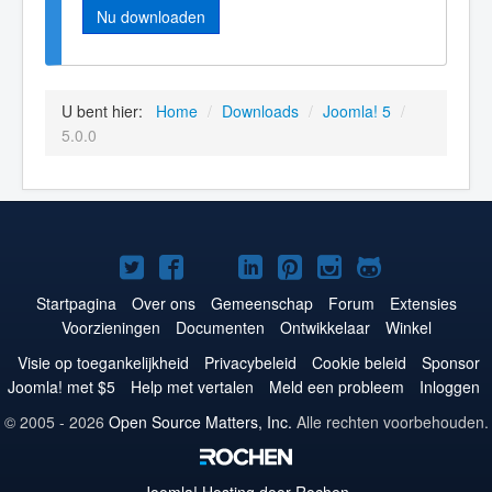
Nu downloaden
U bent hier:
Home
/
Downloads
/
Joomla! 5
/
5.0.0
Joomla!
Joomla!
Joomla!
Joomla!
Joomla!
Joomla!
Joomla!
op
op
op
op
op
op
op
Startpagina
Over ons
Gemeenschap
Forum
Extensies
Voorzieningen
Documenten
Ontwikkelaar
Winkel
Twitter
Facebook
YouTube
LinkedIn
Pinterest
Instagram
GitHub
Visie op toegankelijkheid
Privacybeleid
Cookie beleid
Sponsor
Joomla! met $5
Help met vertalen
Meld een probleem
Inloggen
© 2005 - 2026
Open Source Matters, Inc.
Alle rechten voorbehouden.
Joomla!
Hosting door Rochen