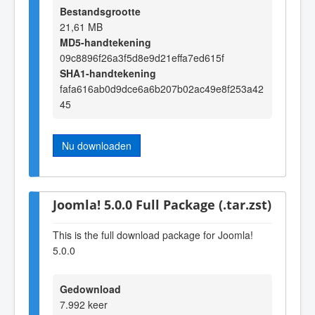
Bestandsgrootte
21,61 MB
MD5-handtekening
09c8896f26a3f5d8e9d21effa7ed615f
SHA1-handtekening
fafa616ab0d9dce6a6b207b02ac49e8f253a42
45
Nu downloaden
Joomla! 5.0.0 Full Package (.tar.zst)
This is the full download package for Joomla!
5.0.0
Gedownload
7.992 keer