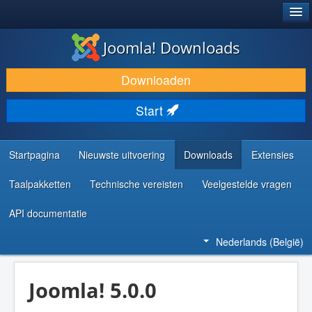
®
JOOMLA!
Joomla! Downloads
DOWNLOAD & BREID UIT
Downloaden
ONTDEK & LEER
Start
COMMUNITY & ONDERSTEUNING
ONTWIKKELAARSBRONNEN
Startpagina
Nieuwste uitvoering
Downloads
Extensies
Taalpakketten
Technische vereisten
Veelgestelde vragen
API documentatie
Nederlands (België)
Joomla! 5.0.0