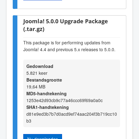
Joomla! 5.0.0 Upgrade Package
(.tar.gz)
This package is for performing updates from
Joomla! 4.4 and previous 5.x releases to 5.0.0.
Gedownload
5.821 keer
Bestandsgrootte
19,64 MB
MD5-handtekening
1253e42d93cb9c77a46ccc69f69a0a0c
SHA1-handtekening
d81e9ed3b7b7d0acd9ef74aac204f3b719cc10
b3
Nu downloaden