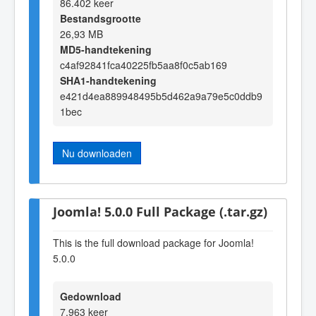
86.402 keer
Bestandsgrootte
26,93 MB
MD5-handtekening
c4af92841fca40225fb5aa8f0c5ab169
SHA1-handtekening
e421d4ea889948495b5d462a9a79e5c0ddb9
1bec
Nu downloaden
Joomla! 5.0.0 Full Package (.tar.gz)
This is the full download package for Joomla!
5.0.0
Gedownload
7.963 keer