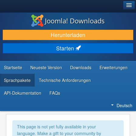
®
JOOMLA!
Joomla! Downloads
DOWNLOAD & ERWEITERN
Herunterladen
ENTDECKEN & LERNEN
Starten
COMMUNITY & SUPPORT
RESSOURCEN FÜR ENTWICKLER
Startseite
Neueste Version
Downloads
Erweiterungen
Sprachpakete
Technische Anforderungen
API-Dokumentation
FAQs
Deutsch
This page is not yet fully available in your
language. Make a gift to your community by