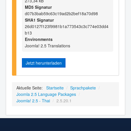
273,34 kB
MD5 Signatur
d07b3bab59c63c19ad2b2bef18a70d98
SHA1 Signatur
26d0127f123f9981b1a773543c3c774e03dd4
b13
Environments
Joomla! 2.5 Translations
Jetzt herunterladen
Aktuelle Seite:
Startseite
/
Sprachpakete
/
Joomla 2.5 Language Packages
/
Joomla! 2.5 - Thai
/
2.5.20.1