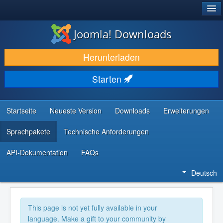
®
JOOMLA!
Joomla! Downloads
DOWNLOAD & ERWEITERN
Herunterladen
ENTDECKEN & LERNEN
Starten
COMMUNITY & SUPPORT
RESSOURCEN FÜR ENTWICKLER
Startseite
Neueste Version
Downloads
Erweiterungen
Sprachpakete
Technische Anforderungen
API-Dokumentation
FAQs
Deutsch
This page is not yet fully available in your
language. Make a gift to your community by