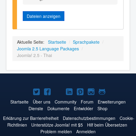
Dateien anzeigen
Aktuelle Seite:
Startseite
/
Sprachpakete
/
Joomla 2.5 Language Packages
/
Joomla! 2.5 - Thai
Joomla!
Joomla!
Joomla!
Joomla!
Joomla!
Joomla!
Joomla!
auf
auf
auf
auf
auf
auf
auf
Startseite
Über uns
Community
Forum
Erweiterungen
Dienste
Dokumente
Entwickler
Shop
Twitter
Facebook
YouTube
LinkedIn
Pinterest
Instagram
GitHub
Erklärung zur Barrierefreiheit
Datenschutzbestimmungen
Cookie-
Richtlinien
Unterstütze Joomla! mit $5
Hilf beim Übersetzen
Problem melden
Anmelden