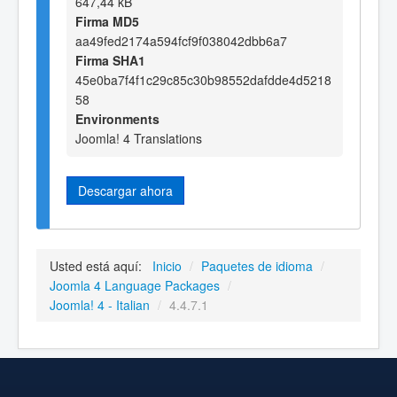
647,44 kB
Firma MD5
aa49fed2174a594fcf9f038042dbb6a7
Firma SHA1
45e0ba7f4f1c29c85c30b98552dafdde4d5218
58
Environments
Joomla! 4 Translations
Descargar ahora
Usted está aquí:
Inicio
/
Paquetes de idioma
/
Joomla 4 Language Packages
/
Joomla! 4 - Italian
/
4.4.7.1