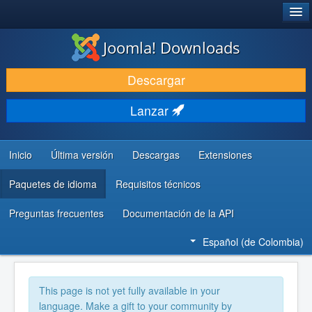
®
JOOMLA!
Joomla! Downloads
DESCARGAR
Descargar
DESCUBRE Y APRENDE
Lanzar
COMUNIDAD Y AYUDA
RECURSOS PARA DESARROLLADORES
Inicio
Última versión
Descargas
Extensiones
Paquetes de idioma
Requisitos técnicos
Preguntas frecuentes
Documentación de la API
Español (de Colombia)
This page is not yet fully available in your
language. Make a gift to your community by