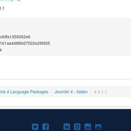
3.1
cbffa1359352e6
a161aa4d880d7522e29fd35
s
mla 4 Language Packages
/
Joomla! 4 - Italian
/
4.3.1.1
Joomla!
Joomla!
Joomla!
Joomla!
Joomla!
Joomla!
Joomla!