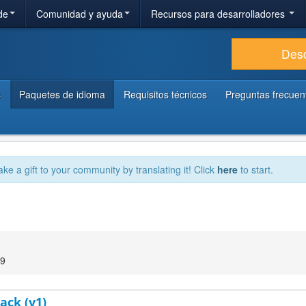
de
Comunidad y ayuda
Recursos para desarrolladores
Des
s
Paquetes de idioma
Requisitos técnicos
Preguntas frecuen
ake a gift to your community by translating it! Click
here
to start.
29
ack (v1)