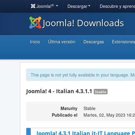
®
Joomla!
Descargar
Descubre y apren
Joomla! Downloads
Inicio
Última versión
Descargas
Extensione
This page is not yet fully available in your language. M
Joomla! 4 - Italian 4.3.1.1
Stable
Maturity
Stable
Publicado el
Martes, 02, May 2023 16:
Joomla! 4.3.1 Italian it-IT Language P