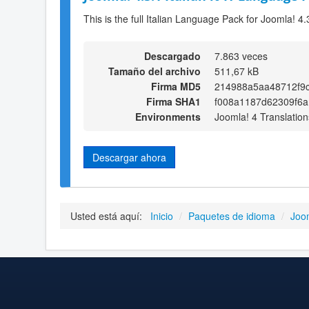
This is the full Italian Language Pack for Joomla! 4.
Descargado
7.863 veces
Tamaño del archivo
511,67 kB
Firma MD5
214988a5aa48712f9c
Firma SHA1
f008a1187d62309f6
Environments
Joomla! 4 Translation
Descargar ahora
Usted está aquí:
Inicio
/
Paquetes de idioma
/
Joo