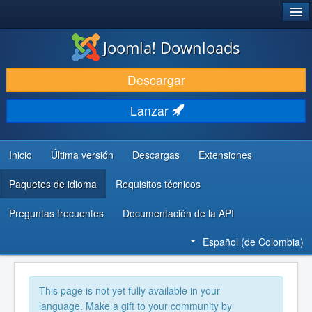
®
JOOMLA!
Joomla! Downloads
DESCARGAR
Descargar
DESCUBRE Y APRENDE
Lanzar
COMUNIDAD Y AYUDA
RECURSOS PARA DESARROLLADORES
Inicio
Última versión
Descargas
Extensiones
Paquetes de idioma
Requisitos técnicos
Preguntas frecuentes
Documentación de la API
Español (de Colombia)
This page is not yet fully available in your
language. Make a gift to your community by