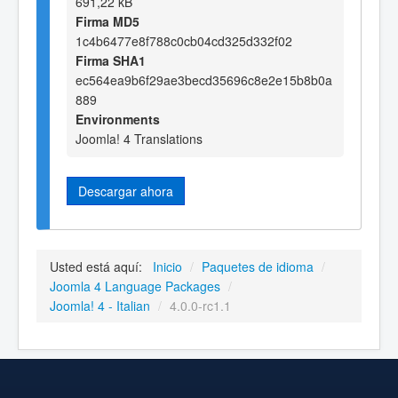
691,22 kB
Firma MD5
1c4b6477e8f788c0cb04cd325d332f02
Firma SHA1
ec564ea9b6f29ae3becd35696c8e2e15b8b0a
889
Environments
Joomla! 4 Translations
Descargar ahora
Usted está aquí:
Inicio
/
Paquetes de idioma
/
Joomla 4 Language Packages
/
Joomla! 4 - Italian
/
4.0.0-rc1.1