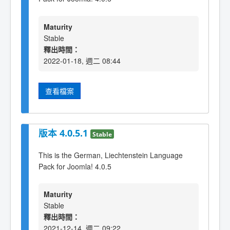
Maturity
Stable
釋出時間：
2022-01-18, 週二 08:44
查看檔案
版本 4.0.5.1
Stable
This is the German, Liechtenstein Language
Pack for Joomla! 4.0.5
Maturity
Stable
釋出時間：
2021-12-14, 週二 09:22