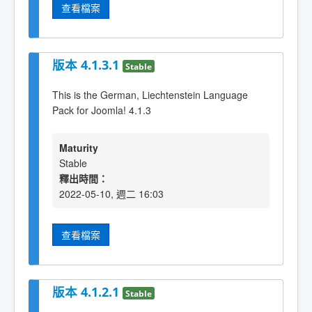
查看檔案
版本 4.1.3.1
Stable
This is the German, Liechtenstein Language
Pack for Joomla! 4.1.3
Maturity
Stable
釋出時間：
2022-05-10, 週二 16:03
查看檔案
版本 4.1.2.1
Stable