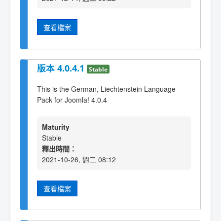
查看檔案
版本 4.0.4.1
Stable
This is the German, Liechtenstein Language
Pack for Joomla! 4.0.4
Maturity
Stable
釋出時間：
2021-10-26, 週二 08:12
查看檔案