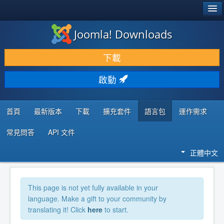
®
JOOMLA!
Joomla! Downloads
下載 & 擴充
下載
發現 & 學習
啟動
社群 & 支援
程式者資源
首頁
最新版本
下載
擴充套件
語言包
運作需求
常見問答
API 文件
正體中文
This page is not yet fully available in your
language. Make a gift to your community by
translating it! Click
here
to start.