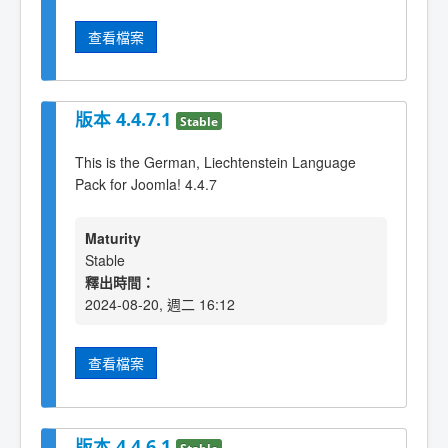
查看檔案
版本 4.4.7.1
Stable
This is the German, Liechtenstein Language
Pack for Joomla! 4.4.7
Maturity
Stable
釋出時間：
2024-08-20, 週二 16:12
查看檔案
版本 4.4.6.1
Stable