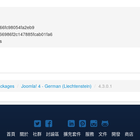
66fc98054fa2eb9
66986f2c147885fcab01fa6
s
ackages
/
Joomla! 4 - German (Liechtenstein)
/
4.3.0.1
Twitter
Facebook
YouTube
Linkedln
Pinterest
Instagram
GitHub
上
上
上
上
上
上
上
首頁
關於
社群
討論區
擴充套件
服務
文件
開發
商店