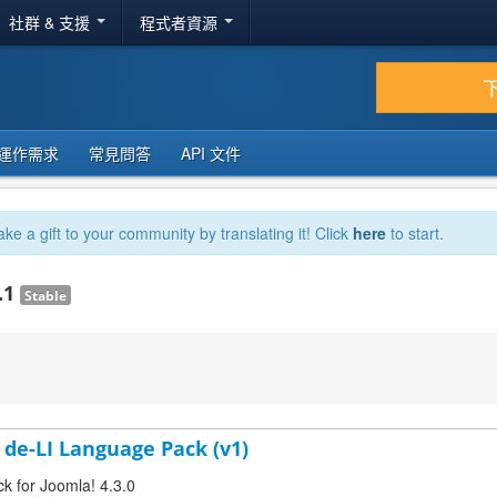
社群 & 支援
程式者資源
運作需求
常見問答
API 文件
ake a gift to your community by translating it! Click
here
to start.
.1
Stable
 de-LI Language Pack (v1)
ck for Joomla! 4.3.0