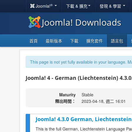
®
Joomla!
下載 & 擴充
發現 & 學習
Joomla! Downloads
首頁
最新版本
下載
擴充套件
語言包
This page is not yet fully available in your language. M
Joomla! 4 - German (Liechtenstein) 4.3.0
Maturity
Stable
釋出時間：
2023-04-18, 週二 16:01
Joomla! 4.3.0 German, Liechtenstein
This is the full German, Liechtenstein Language Pa