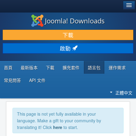
®
JOOMLA!
Joomla! Downloads
下載 & 擴充
下載
發現 & 學習
啟動
社群 & 支援
程式者資源
首頁
最新版本
下載
擴充套件
語言包
運作需求
常見問答
API 文件
正體中文
This page is not yet fully available in your
language. Make a gift to your community by
translating it! Click
here
to start.