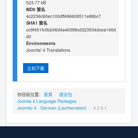
523.77 kB
MD5 簽名
4c2236c60ec100dff496608511e86bc7
SHA1 簽名
cc9f451fc0b246d4a46388cd323534dcea140d
d0
Environments
Joomla! 4 Translations
立刻下載
你目前位置:
首頁
/
語言包
/
Joomla 4 Language Packages
/
Joomla! 4 - German (Liechtenstein)
/
4.2.8.1