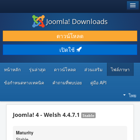
®
JOOMLA!
Joomla! Downloads
ดาวน์โหลด & ส่วนเสริม
ดาวน์โหลด
ค้นคว้า & เรียนรู้
เปิดใช้
ชุมชน & สนับสนุน
ทรัพยากรสำหรับนักพัฒนา
หน้าหลัก
รุ่นล่าสุด
ดาวน์โหลด
ส่วนเสริม
ไฟล์ภาษา
ข้อกำหนดทางเทคนิค
คำถามที่พบบ่อย
คู่มือ API
ไทย
Joomla! 4 - Welsh 4.4.7.1
Stable
Maturity
Stable