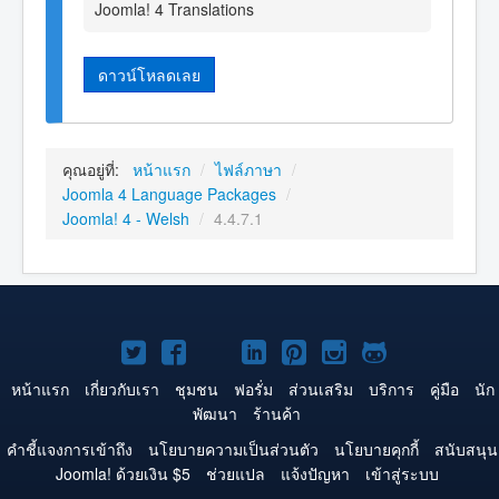
Joomla! 4 Translations
ดาวน์โหลดเลย
คุณอยู่ที่:
หน้าแรก
/
ไฟล์ภาษา
/
Joomla 4 Language Packages
/
Joomla! 4 - Welsh
/
4.4.7.1
Joomla!
Joomla!
Joomla!
Joomla!
Joomla!
Joomla!
Joomla!
บน
บน
บน
บน
บน
บน
บน
หน้าแรก
เกี่ยวกับเรา
ชุมชน
ฟอรั่ม
ส่วนเสริม
บริการ
คู่มือ
นัก
พัฒนา
ร้านค้า
Twitter
Facebook
YouTube
LinkedIn
Pinterest
Instagram
GitHub
คำชี้แจงการเข้าถึง
นโยบายความเป็นส่วนตัว
นโยบายคุกกี้
สนับสนุน
Joomla! ด้วยเงิน $5
ช่วยแปล
แจ้งปัญหา
เข้าสู่ระบบ