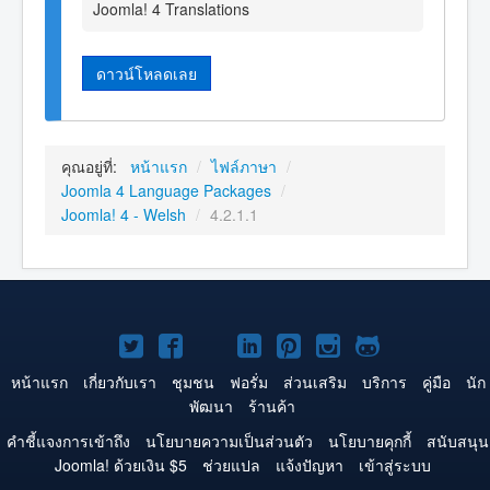
Joomla! 4 Translations
ดาวน์โหลดเลย
คุณอยู่ที่:
หน้าแรก
/
ไฟล์ภาษา
/
Joomla 4 Language Packages
/
Joomla! 4 - Welsh
/
4.2.1.1
Joomla!
Joomla!
Joomla!
Joomla!
Joomla!
Joomla!
Joomla!
บน
บน
บน
บน
บน
บน
บน
หน้าแรก
เกี่ยวกับเรา
ชุมชน
ฟอรั่ม
ส่วนเสริม
บริการ
คู่มือ
นัก
พัฒนา
ร้านค้า
Twitter
Facebook
YouTube
LinkedIn
Pinterest
Instagram
GitHub
คำชี้แจงการเข้าถึง
นโยบายความเป็นส่วนตัว
นโยบายคุกกี้
สนับสนุน
Joomla! ด้วยเงิน $5
ช่วยแปล
แจ้งปัญหา
เข้าสู่ระบบ