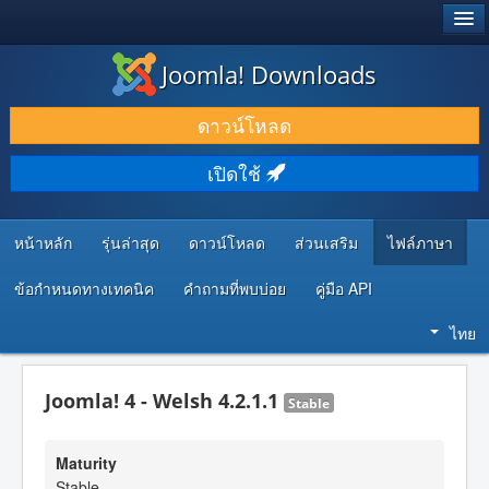
®
JOOMLA!
Joomla! Downloads
ดาวน์โหลด & ส่วนเสริม
ดาวน์โหลด
ค้นคว้า & เรียนรู้
เปิดใช้
ชุมชน & สนับสนุน
ทรัพยากรสำหรับนักพัฒนา
หน้าหลัก
รุ่นล่าสุด
ดาวน์โหลด
ส่วนเสริม
ไฟล์ภาษา
ข้อกำหนดทางเทคนิค
คำถามที่พบบ่อย
คู่มือ API
ไทย
Joomla! 4 - Welsh 4.2.1.1
Stable
Maturity
Stable