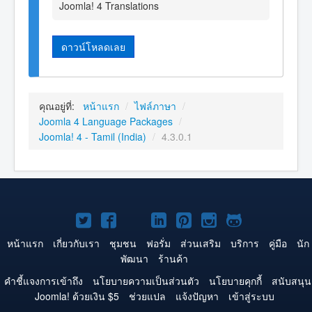
Joomla! 4 Translations
ดาวน์โหลดเลย
คุณอยู่ที่:
หน้าแรก
/
ไฟล์ภาษา
/
Joomla 4 Language Packages
/
Joomla! 4 - Tamil (India)
/
4.3.0.1
Joomla!
Joomla!
Joomla!
Joomla!
Joomla!
Joomla!
Joomla!
บน
บน
บน
บน
บน
บน
บน
หน้าแรก
เกี่ยวกับเรา
ชุมชน
ฟอรั่ม
ส่วนเสริม
บริการ
คู่มือ
นัก
พัฒนา
ร้านค้า
Twitter
Facebook
YouTube
LinkedIn
Pinterest
Instagram
GitHub
คำชี้แจงการเข้าถึง
นโยบายความเป็นส่วนตัว
นโยบายคุกกี้
สนับสนุน
Joomla! ด้วยเงิน $5
ช่วยแปล
แจ้งปัญหา
เข้าสู่ระบบ