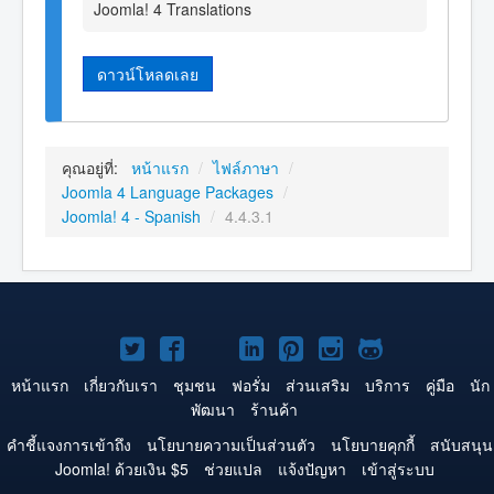
Joomla! 4 Translations
ดาวน์โหลดเลย
คุณอยู่ที่:
หน้าแรก
/
ไฟล์ภาษา
/
Joomla 4 Language Packages
/
Joomla! 4 - Spanish
/
4.4.3.1
Joomla!
Joomla!
Joomla!
Joomla!
Joomla!
Joomla!
Joomla!
บน
บน
บน
บน
บน
บน
บน
หน้าแรก
เกี่ยวกับเรา
ชุมชน
ฟอรั่ม
ส่วนเสริม
บริการ
คู่มือ
นัก
พัฒนา
ร้านค้า
Twitter
Facebook
YouTube
LinkedIn
Pinterest
Instagram
GitHub
คำชี้แจงการเข้าถึง
นโยบายความเป็นส่วนตัว
นโยบายคุกกี้
สนับสนุน
Joomla! ด้วยเงิน $5
ช่วยแปล
แจ้งปัญหา
เข้าสู่ระบบ