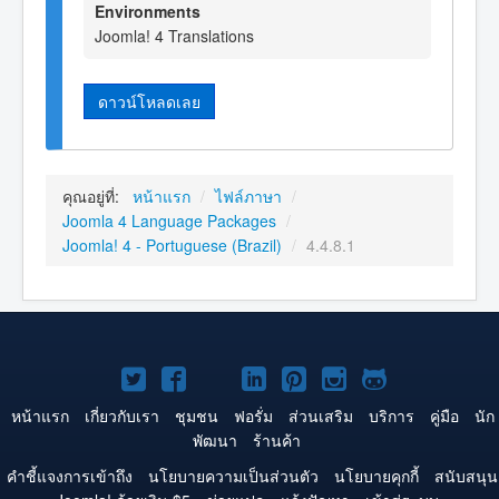
Environments
Joomla! 4 Translations
ดาวน์โหลดเลย
คุณอยู่ที่:
หน้าแรก
/
ไฟล์ภาษา
/
Joomla 4 Language Packages
/
Joomla! 4 - Portuguese (Brazil)
/
4.4.8.1
Joomla!
Joomla!
Joomla!
Joomla!
Joomla!
Joomla!
Joomla!
บน
บน
บน
บน
บน
บน
บน
หน้าแรก
เกี่ยวกับเรา
ชุมชน
ฟอรั่ม
ส่วนเสริม
บริการ
คู่มือ
นัก
พัฒนา
ร้านค้า
Twitter
Facebook
YouTube
LinkedIn
Pinterest
Instagram
GitHub
คำชี้แจงการเข้าถึง
นโยบายความเป็นส่วนตัว
นโยบายคุกกี้
สนับสนุน