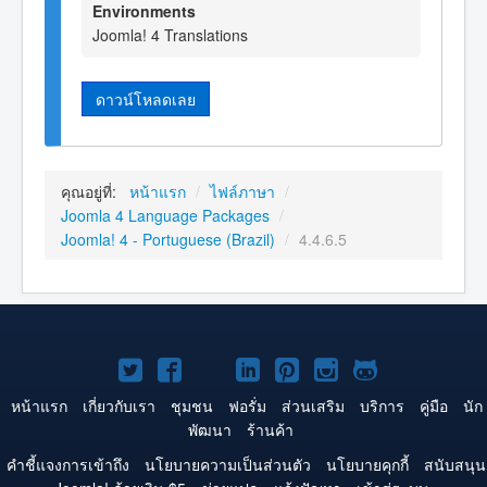
Environments
Joomla! 4 Translations
ดาวน์โหลดเลย
คุณอยู่ที่:
หน้าแรก
/
ไฟล์ภาษา
/
Joomla 4 Language Packages
/
Joomla! 4 - Portuguese (Brazil)
/
4.4.6.5
Joomla!
Joomla!
Joomla!
Joomla!
Joomla!
Joomla!
Joomla!
บน
บน
บน
บน
บน
บน
บน
หน้าแรก
เกี่ยวกับเรา
ชุมชน
ฟอรั่ม
ส่วนเสริม
บริการ
คู่มือ
นัก
พัฒนา
ร้านค้า
Twitter
Facebook
YouTube
LinkedIn
Pinterest
Instagram
GitHub
คำชี้แจงการเข้าถึง
นโยบายความเป็นส่วนตัว
นโยบายคุกกี้
สนับสนุน