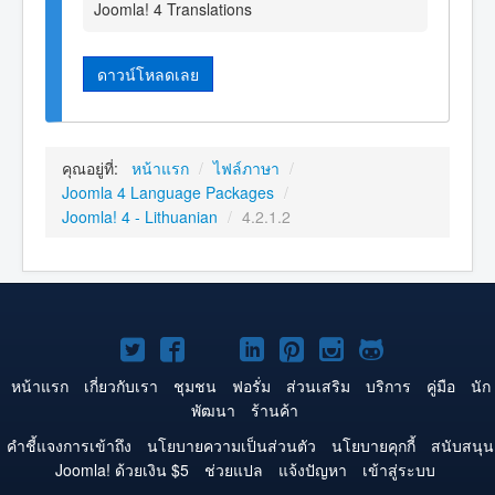
Joomla! 4 Translations
ดาวน์โหลดเลย
คุณอยู่ที่:
หน้าแรก
/
ไฟล์ภาษา
/
Joomla 4 Language Packages
/
Joomla! 4 - Lithuanian
/
4.2.1.2
Joomla!
Joomla!
Joomla!
Joomla!
Joomla!
Joomla!
Joomla!
บน
บน
บน
บน
บน
บน
บน
หน้าแรก
เกี่ยวกับเรา
ชุมชน
ฟอรั่ม
ส่วนเสริม
บริการ
คู่มือ
นัก
พัฒนา
ร้านค้า
Twitter
Facebook
YouTube
LinkedIn
Pinterest
Instagram
GitHub
คำชี้แจงการเข้าถึง
นโยบายความเป็นส่วนตัว
นโยบายคุกกี้
สนับสนุน
Joomla! ด้วยเงิน $5
ช่วยแปล
แจ้งปัญหา
เข้าสู่ระบบ