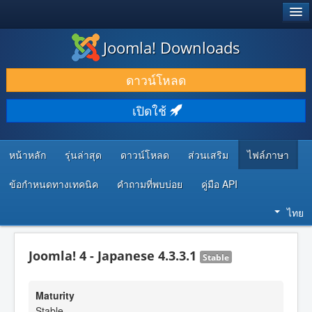
®
JOOMLA!
Joomla! Downloads
ดาวน์โหลด & ส่วนเสริม
ดาวน์โหลด
ค้นคว้า & เรียนรู้
เปิดใช้
ชุมชน & สนับสนุน
ทรัพยากรสำหรับนักพัฒนา
หน้าหลัก
รุ่นล่าสุด
ดาวน์โหลด
ส่วนเสริม
ไฟล์ภาษา
ข้อกำหนดทางเทคนิค
คำถามที่พบบ่อย
คู่มือ API
ไทย
Joomla! 4 - Japanese 4.3.3.1
Stable
Maturity
Stable