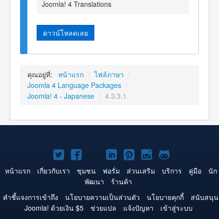
Joomla! 4 Translations
ดาวน์โหลดเลย
คุณอยู่ที่:
หน้าแรก
/
ไฟล์ภาษา
/
Joomla 4 Language Packages
/
Joomla! 4 - Japanese
/
4.3.3.1
Joomla!
Joomla!
Joomla!
Joomla!
Joomla!
Joomla!
Joomla!
บน
บน
บน
บน
บน
บน
บน
หน้าแรก
เกี่ยวกับเรา
ชุมชน
ฟอรั่ม
ส่วนเสริม
บริการ
คู่มือ
นัก
พัฒนา
ร้านค้า
Twitter
Facebook
YouTube
LinkedIn
Pinterest
Instagram
GitHub
คำชี้แจงการเข้าถึง
นโยบายความเป็นส่วนตัว
นโยบายคุกกี้
สนับสนุน
Joomla! ด้วยเงิน $5
ช่วยแปล
แจ้งปัญหา
เข้าสู่ระบบ