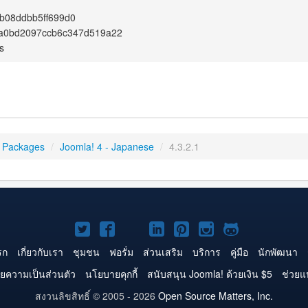
b08ddbb5ff699d0
a0bd2097ccb6c347d519a22
s
 Packages
/
Joomla! 4 - Japanese
/
4.3.2.1
Joomla!
Joomla!
Joomla!
Joomla!
Joomla!
Joomla!
Joomla!
บน
บน
บน
บน
บน
บน
บน
รก
เกี่ยวกับเรา
ชุมชน
ฟอรั่ม
ส่วนเสริม
บริการ
คู่มือ
นักพัฒนา
Twitter
Facebook
YouTube
LinkedIn
Pinterest
Instagram
GitHub
ยความเป็นส่วนตัว
นโยบายคุกกี้
สนับสนุน Joomla! ด้วยเงิน $5
ช่วยแ
สงวนลิขสิทธิ์ © 2005 - 2026
Open Source Matters, Inc.