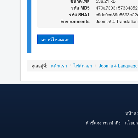
ขนาดไฟล์
536.21 kB
รหัส MD5
479a7393157334852
รหัส SHA1
c9de0cd39e5663b22
Environments
Joomla! 4 Translation
ดาวน์โหลดเลย
คุณอยู่ที่:
หน้าแรก
/
ไฟล์ภาษา
/
Joomla 4 Language
หน้าแ
คำชี้แจงการเข้าถึง
นโยบา