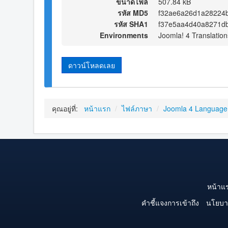
ขนาดไฟล์
507.84 kB
รหัส MD5
f32ae6a26d1a28224
รหัส SHA1
f37e5aa4d40a8271d
Environments
Joomla! 4 Translation
ดาวน์โหลดเลย
คุณอยู่ที่:
หน้าแรก
/
ไฟล์ภาษา
/
Joomla 4 Language
หน้าแ
คำชี้แจงการเข้าถึง
นโยบา