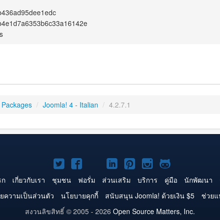
b436ad95dee1edc
b4e1d7a6353b6c33a16142e
s
 Packages
/
Joomla! 4 - Italian
/
4.2.7.1
Joomla!
Joomla!
Joomla!
Joomla!
Joomla!
Joomla!
Joomla!
บน
บน
บน
บน
บน
บน
บน
รก
เกี่ยวกับเรา
ชุมชน
ฟอรั่ม
ส่วนเสริม
บริการ
คู่มือ
นักพัฒนา
Twitter
Facebook
YouTube
LinkedIn
Pinterest
Instagram
GitHub
ยความเป็นส่วนตัว
นโยบายคุกกี้
สนับสนุน Joomla! ด้วยเงิน $5
ช่วยแ
สงวนลิขสิทธิ์ © 2005 - 2026
Open Source Matters, Inc.