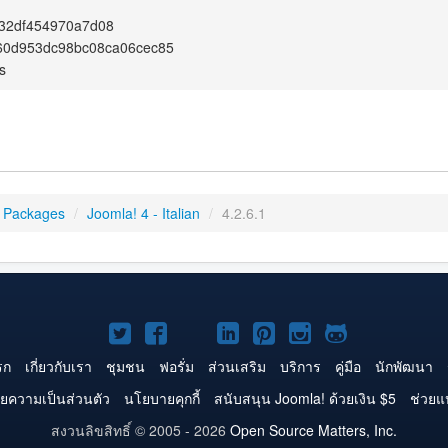
32df454970a7d08
60d953dc98bc08ca06cec85
s
 Packages
/
Joomla! 4 - Italian
/
4.2.6.1
Joomla!
Joomla!
Joomla!
Joomla!
Joomla!
Joomla!
Joomla!
บน
บน
บน
บน
บน
บน
บน
รก
เกี่ยวกับเรา
ชุมชน
ฟอรั่ม
ส่วนเสริม
บริการ
คู่มือ
นักพัฒนา
Twitter
Facebook
YouTube
LinkedIn
Pinterest
Instagram
GitHub
ยความเป็นส่วนตัว
นโยบายคุกกี้
สนับสนุน Joomla! ด้วยเงิน $5
ช่วยแ
สงวนลิขสิทธิ์ © 2005 - 2026
Open Source Matters, Inc.