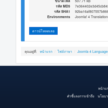
ขนาดไฟล์
507.71 kB
รหัส MD5
7e364402e3d45cb84
รหัส SHA1
92ba16af807557b86
Environments
Joomla! 4 Translation
ดาวน์โหลดเลย
คุณอยู่ที่:
หน้าแรก
/
ไฟล์ภาษา
/
Joomla 4 Language
หน้าแ
คำชี้แจงการเข้าถึง
นโยบา