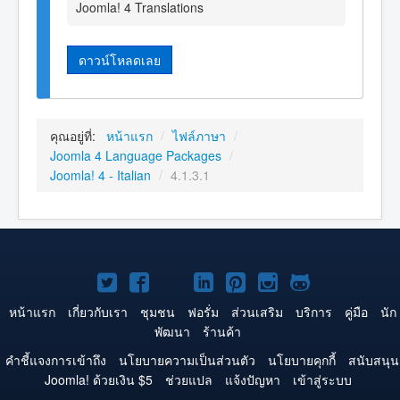
Joomla! 4 Translations
ดาวน์โหลดเลย
คุณอยู่ที่:
หน้าแรก
/
ไฟล์ภาษา
/
Joomla 4 Language Packages
/
Joomla! 4 - Italian
/
4.1.3.1
Joomla!
Joomla!
Joomla!
Joomla!
Joomla!
Joomla!
Joomla!
บน
บน
บน
บน
บน
บน
บน
หน้าแรก
เกี่ยวกับเรา
ชุมชน
ฟอรั่ม
ส่วนเสริม
บริการ
คู่มือ
นัก
พัฒนา
ร้านค้า
Twitter
Facebook
YouTube
LinkedIn
Pinterest
Instagram
GitHub
คำชี้แจงการเข้าถึง
นโยบายความเป็นส่วนตัว
นโยบายคุกกี้
สนับสนุน
Joomla! ด้วยเงิน $5
ช่วยแปล
แจ้งปัญหา
เข้าสู่ระบบ