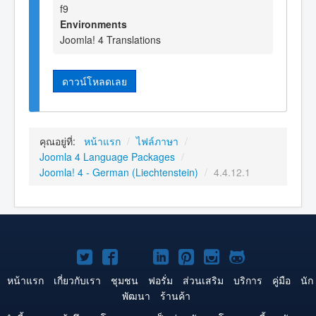
f9
Environments
Joomla! 4 Translations
ดาวน์โหลดเลย
คุณอยู่ที่:
หน้าแรก
/
ไฟล์ภาษา
/
Joomla 4 Language Packages
/
Joomla! 4 - German (Liechtenstein)
/
4.4.12.1
Joomla!
Joomla!
Joomla!
Joomla!
Joomla!
Joomla!
Joomla!
บน
บน
บน
บน
บน
บน
บน
หน้าแรก
เกี่ยวกับเรา
ชุมชน
ฟอรั่ม
ส่วนเสริม
บริการ
คู่มือ
นัก
พัฒนา
ร้านค้า
Twitter
Facebook
YouTube
LinkedIn
Pinterest
Instagram
GitHub