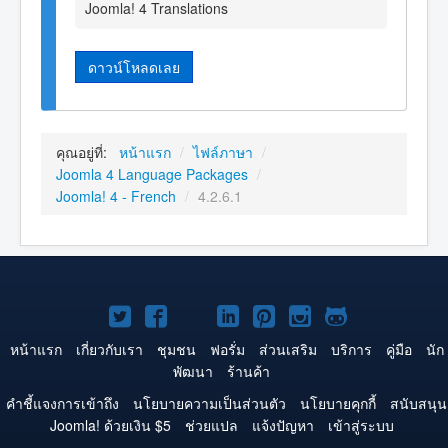
Joomla! 4 Translations
ดาวน์โหลดเลย
คุณอยู่ที่:
หน้าแรก
/
ไฟล์ภาษา
/
Joomla 4 Language Packages
/
Joomla! 4 - French
/
4.2.6.1
Joomla!
Joomla!
Joomla!
Joomla!
Joomla!
Joomla!
Joomla!
บน
บน
บน
บน
บน
บน
บน
หน้าแรก
เกี่ยวกับเรา
ชุมชน
ฟอรั่ม
ส่วนเสริม
บริการ
คู่มือ
นัก
พัฒนา
ร้านค้า
Twitter
Facebook
YouTube
LinkedIn
Pinterest
Instagram
GitHub
คำชี้แจงการเข้าถึง
นโยบายความเป็นส่วนตัว
นโยบายคุกกี้
สนับสนุน
Joomla! ด้วยเงิน $5
ช่วยแปล
แจ้งปัญหา
เข้าสู่ระบบ