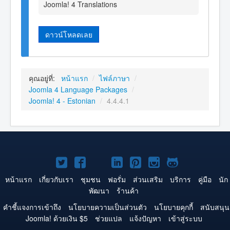
Joomla! 4 Translations
ดาวน์โหลดเลย
คุณอยู่ที่:
หน้าแรก
/
ไฟล์ภาษา
/
Joomla 4 Language Packages
/
Joomla! 4 - Estonian
/
4.4.4.1
Joomla!
Joomla!
Joomla!
Joomla!
Joomla!
Joomla!
Joomla!
บน
บน
บน
บน
บน
บน
บน
หน้าแรก
เกี่ยวกับเรา
ชุมชน
ฟอรั่ม
ส่วนเสริม
บริการ
คู่มือ
นัก
พัฒนา
ร้านค้า
Twitter
Facebook
YouTube
LinkedIn
Pinterest
Instagram
GitHub
คำชี้แจงการเข้าถึง
นโยบายความเป็นส่วนตัว
นโยบายคุกกี้
สนับสนุน
Joomla! ด้วยเงิน $5
ช่วยแปล
แจ้งปัญหา
เข้าสู่ระบบ