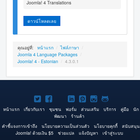
Joomla! 4 Translations
ดาวน์โหลดเลย
คุณอยู่ที่:
หน้าแรก
/
ไฟล์ภาษา
/
Joomla 4 Language Packages
/
Joomla! 4 - Estonian
/
4.3.0.1
Joomla!
Joomla!
Joomla!
Joomla!
Joomla!
Joomla!
Joomla!
บน
บน
บน
บน
บน
บน
บน
หน้าแรก
เกี่ยวกับเรา
ชุมชน
ฟอรั่ม
ส่วนเสริม
บริการ
คู่มือ
นัก
พัฒนา
ร้านค้า
Twitter
Facebook
YouTube
LinkedIn
Pinterest
Instagram
GitHub
คำชี้แจงการเข้าถึง
นโยบายความเป็นส่วนตัว
นโยบายคุกกี้
สนับสนุน
Joomla! ด้วยเงิน $5
ช่วยแปล
แจ้งปัญหา
เข้าสู่ระบบ