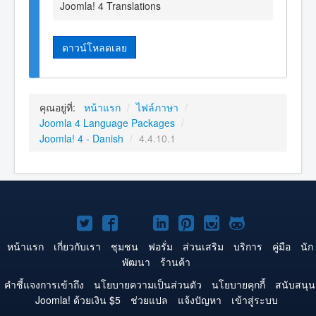
Joomla! 4 Translations
ดาวน์โหลดเลย
คุณอยู่ที่:
หน้าแรก
/
ไฟล์ภาษา
/
Joomla 4 Language Packages
/
Joomla! 4 - Danish
/
4.4.10.1
Joomla!
Joomla!
Joomla!
Joomla!
Joomla!
Joomla!
Joomla!
บน
บน
บน
บน
บน
บน
บน
หน้าแรก
เกี่ยวกับเรา
ชุมชน
ฟอรั่ม
ส่วนเสริม
บริการ
คู่มือ
นัก
พัฒนา
ร้านค้า
Twitter
Facebook
YouTube
LinkedIn
Pinterest
Instagram
GitHub
คำชี้แจงการเข้าถึง
นโยบายความเป็นส่วนตัว
นโยบายคุกกี้
สนับสนุน
Joomla! ด้วยเงิน $5
ช่วยแปล
แจ้งปัญหา
เข้าสู่ระบบ