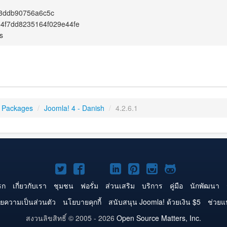
f3ddb90756a6c5c
64f7dd8235164f029e44fe
s
 Packages
/
Joomla! 4 - Danish
/
4.2.6.1
Joomla!
Joomla!
Joomla!
Joomla!
Joomla!
Joomla!
Joomla!
บน
บน
บน
บน
บน
บน
บน
รก
เกี่ยวกับเรา
ชุมชน
ฟอรั่ม
ส่วนเสริม
บริการ
คู่มือ
นักพัฒนา
Twitter
Facebook
YouTube
LinkedIn
Pinterest
Instagram
GitHub
ยความเป็นส่วนตัว
นโยบายคุกกี้
สนับสนุน Joomla! ด้วยเงิน $5
ช่วยแ
สงวนลิขสิทธิ์ © 2005 - 2026
Open Source Matters, Inc.