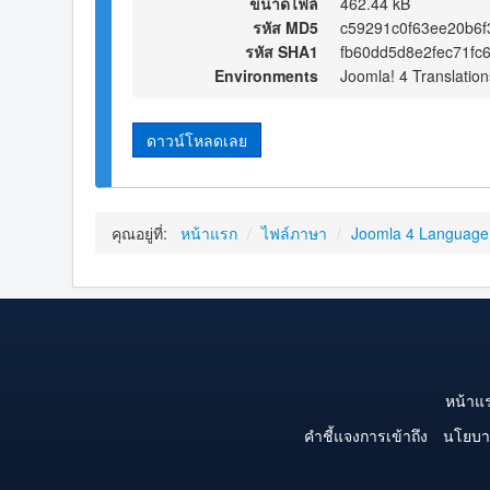
ขนาดไฟล์
462.44 kB
รหัส MD5
c59291c0f63ee20b6
รหัส SHA1
fb60dd5d8e2fec71fc
Environments
Joomla! 4 Translation
ดาวน์โหลดเลย
คุณอยู่ที่:
หน้าแรก
/
ไฟล์ภาษา
/
Joomla 4 Language
หน้าแ
คำชี้แจงการเข้าถึง
นโยบา