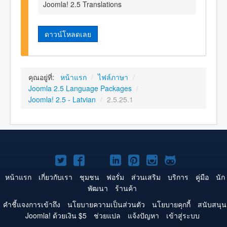
Joomla! 2.5 Translations
ดาวน์โหลดเลย
คุณอยู่ที่:
หน้าแรก
/
ไฟล์ภาษา
/
Joomla 2.5 Language Packages
/
Joomla! 2.5 - Latvian
/
2.5.25.1
Joomla!
Joomla!
Joomla!
Joomla!
Joomla!
Joomla!
Joomla!
บน
บน
บน
บน
บน
บน
บน
หน้าแรก
เกี่ยวกับเรา
ชุมชน
ฟอรั่ม
ส่วนเสริม
บริการ
คู่มือ
นัก
พัฒนา
ร้านค้า
Twitter
Facebook
YouTube
LinkedIn
Pinterest
Instagram
GitHub
คำชี้แจงการเข้าถึง
นโยบายความเป็นส่วนตัว
นโยบายคุกกี้
สนับสนุน
Joomla! ด้วยเงิน $5
ช่วยแปล
แจ้งปัญหา
เข้าสู่ระบบ