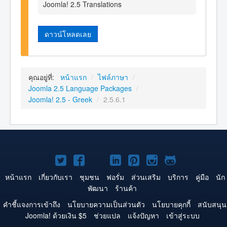
Joomla! 2.5 Translations
ดาวน์โหลดเลย
คุณอยู่ที่:
หน้าแรก
/
ไฟล์ภาษา
/
Joomla 2.5 Language Packages
/
Joomla! 2.5 - Greek
/
2.5.6.1
Joomla!
Joomla!
Joomla!
Joomla!
Joomla!
Joomla!
Joomla!
บน
บน
บน
บน
บน
บน
บน
หน้าแรก
เกี่ยวกับเรา
ชุมชน
ฟอรั่ม
ส่วนเสริม
บริการ
คู่มือ
นัก
พัฒนา
ร้านค้า
Twitter
Facebook
YouTube
LinkedIn
Pinterest
Instagram
GitHub
คำชี้แจงการเข้าถึง
นโยบายความเป็นส่วนตัว
นโยบายคุกกี้
สนับสนุน
Joomla! ด้วยเงิน $5
ช่วยแปล
แจ้งปัญหา
เข้าสู่ระบบ