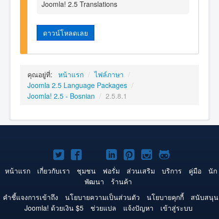
Joomla! 2.5 Translations
ดาวน์โหลดเลย
คุณอยู่ที่:
หน้าแรก
/
ไฟล์ภาษา
/
Joomla 2.5 Language Packages
/
Joomla! 2.5 - Bosnian
/
2.5.8.1
Joomla!
Joomla!
Joomla!
Joomla!
Joomla!
Joomla!
Joomla!
บน
บน
บน
บน
บน
บน
บน
หน้าแรก
เกี่ยวกับเรา
ชุมชน
ฟอรั่ม
ส่วนเสริม
บริการ
คู่มือ
นัก
พัฒนา
ร้านค้า
Twitter
Facebook
YouTube
LinkedIn
Pinterest
Instagram
GitHub
คำชี้แจงการเข้าถึง
นโยบายความเป็นส่วนตัว
นโยบายคุกกี้
สนับสนุน
Joomla! ด้วยเงิน $5
ช่วยแปล
แจ้งปัญหา
เข้าสู่ระบบ