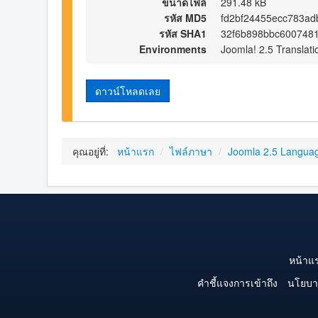
ขนาดไฟล์
291.48 kB
รหัส MD5
fd2bf24455ecc783a
รหัส SHA1
32f6b898bbc600748
Environments
Joomla! 2.5 Translati
ดาวน์โหลดเลย
คุณอยู่ที่:
หน้าแรก
/
ไฟล์ภาษา
/
Joomla 2.5 Langua
หน้าแ
คำชี้แจงการเข้าถึง
นโยบา