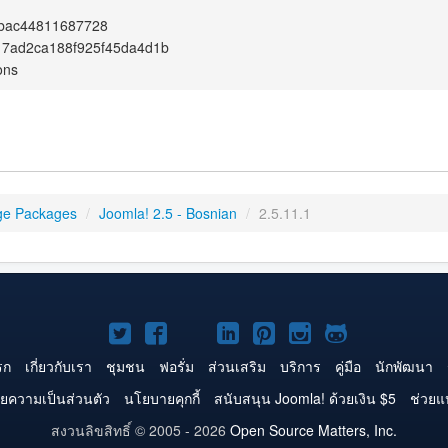
dbac44811687728
17ad2ca188f925f45da4d1b
ons
ge Packages
/
Joomla! 2.5 - Bosnian
/
2.5.11.1
Joomla!
Joomla!
Joomla!
Joomla!
Joomla!
Joomla!
Joomla!
บน
บน
บน
บน
บน
บน
บน
รก
เกี่ยวกับเรา
ชุมชน
ฟอรั่ม
ส่วนเสริม
บริการ
คู่มือ
นักพัฒนา
Twitter
Facebook
YouTube
LinkedIn
Pinterest
Instagram
GitHub
ยความเป็นส่วนตัว
นโยบายคุกกี้
สนับสนุน Joomla! ด้วยเงิน $5
ช่วยแ
สงวนลิขสิทธิ์ © 2005 - 2026
Open Source Matters, Inc.